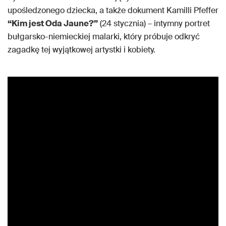
upośledzonego dziecka, a także dokument Kamilli Pfeffer
“Kim jest Oda Jaune?”
(24 stycznia) – intymny portret
bułgarsko-niemieckiej malarki, który próbuje odkryć
zagadkę tej wyjątkowej artystki i kobiety.