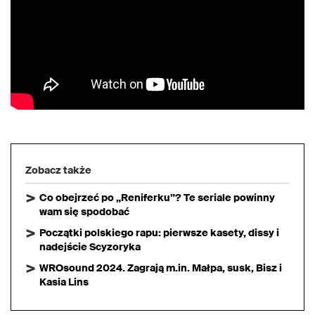
Zobacz także
Co obejrzeć po „Reniferku”? Te seriale powinny
wam się spodobać
Początki polskiego rapu: pierwsze kasety, dissy i
nadejście Scyzoryka
WROsound 2024. Zagrają m.in. Małpa, susk, Bisz i
Kasia Lins