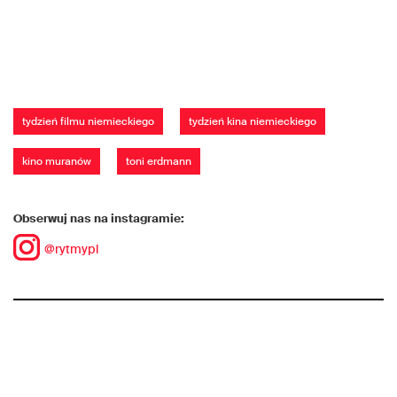
tydzień filmu niemieckiego
tydzień kina niemieckiego
kino muranów
toni erdmann
Obserwuj nas na instagramie:
@rytmypl