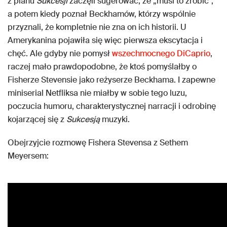
z planu
Sukcesji
zaczęli sugerować, że „musi to zrobić”,
a potem kiedy poznał Beckhamów, którzy wspólnie
przyznali, że kompletnie nie zna on ich historii. U
Amerykanina pojawiła się więc pierwsza ekscytacja i
chęć. Ale gdyby nie pomysł
wszechmocnego DiCaprio
,
raczej mało prawdopodobne, że ktoś pomyślałby o
Fisherze Stevensie jako reżyserze Beckhama. I zapewne
miniserial Netfliksa nie miałby w sobie tego luzu,
poczucia humoru, charakterystycznej narracji i odrobinę
kojarzącej się z
Sukcesją
muzyki.
Obejrzyjcie rozmowę Fishera Stevensa z Sethem
Meyersem: