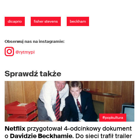
dicaprio
fisher stevens
beckham
Obserwuj nas na instagramie:
@rytmypl
Sprawdź także
#popkultura
Netflix
przygotował 4-odcinkowy dokument
o
Davidzie Beckhamie
. Do sieci trafił trailer