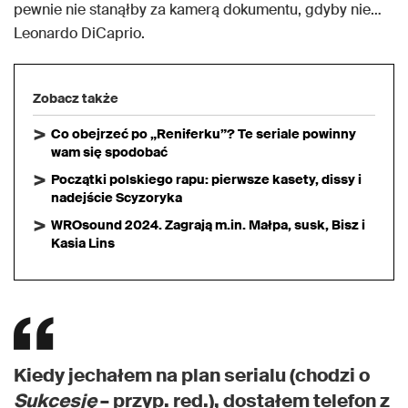
pewnie nie stanąłby za kamerą dokumentu, gdyby nie…
Leonardo DiCaprio.
Zobacz także
Co obejrzeć po „Reniferku”? Te seriale powinny
wam się spodobać
Początki polskiego rapu: pierwsze kasety, dissy i
nadejście Scyzoryka
WROsound 2024. Zagrają m.in. Małpa, susk, Bisz i
Kasia Lins
Kiedy jechałem na plan serialu (chodzi o
Sukcesję
– przyp. red.), dostałem telefon z