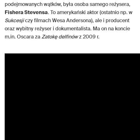
podejmowanych wątków, była osoba samego reżysera,
Fishera Stevensa
. To amerykański aktor (ostatnio np. w
Sukcesji
czy filmach Wesa Andersona), ale i producent
oraz wybitny reżyser i dokumentalista. Ma on na koncie
m.in. Oscara za
Zatokę delfinów
z 2009 r.