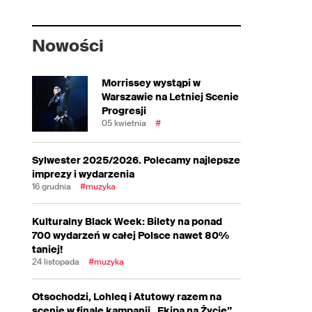
Nowości
Morrissey wystąpi w
Warszawie na Letniej Scenie
Progresji
05 kwietnia
#
Sylwester 2025/2026. Polecamy najlepsze
imprezy i wydarzenia
16 grudnia
#muzyka
Kulturalny Black Week: Bilety na ponad
700 wydarzeń w całej Polsce nawet 80%
taniej!
24 listopada
#muzyka
Otsochodzi, Lohleq i Atutowy razem na
scenie w finale kampanii „Ekipa na Życie”