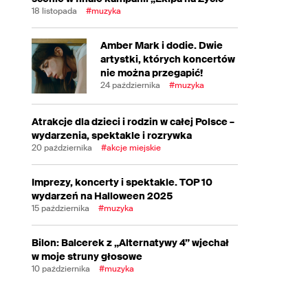
18 listopada
#muzyka
Amber Mark i dodie. Dwie
artystki, których koncertów
nie można przegapić!
24 października
#muzyka
Atrakcje dla dzieci i rodzin w całej Polsce –
wydarzenia, spektakle i rozrywka
20 października
#akcje miejskie
Imprezy, koncerty i spektakle. TOP 10
wydarzeń na Halloween 2025
15 października
#muzyka
Bilon: Balcerek z „Alternatywy 4” wjechał
w moje struny głosowe
10 października
#muzyka