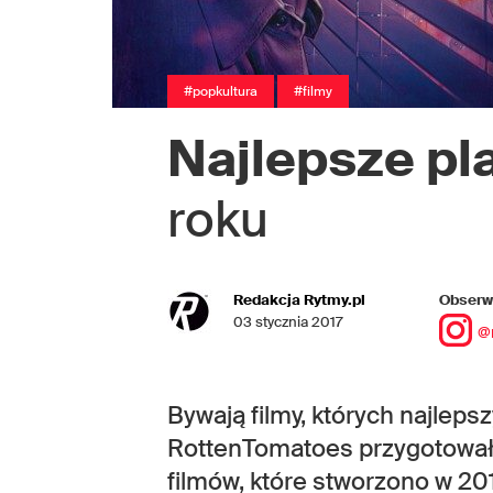
#popkultura
#filmy
Najlepsze pl
roku
Redakcja Rytmy.pl
Obserwu
03 stycznia 2017
@
Bywają filmy, których najleps
RottenTomatoes przygotował 
filmów, które stworzono w 201