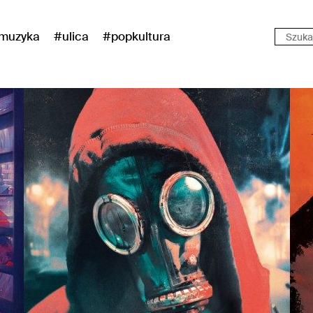
muzyka
#ulica
#popkultura