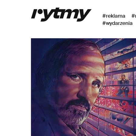
#reklama
#
#wydarzenia