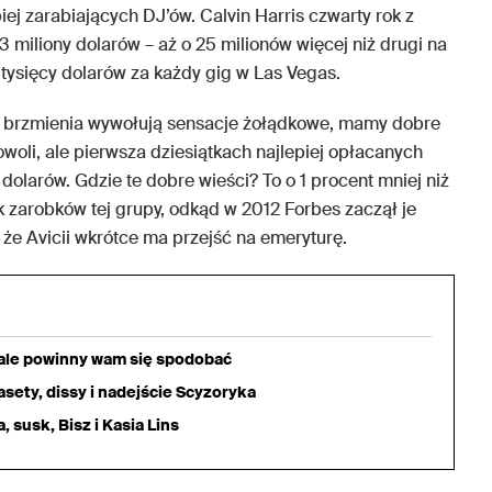
ej zarabiających DJ’ów. Calvin Harris czwarty rok z
 miliony dolarów – aż o 25 milionów więcej niż drugi na
 tysięcy dolarów za każdy gig w Las Vegas.
e brzmienia wywołują sensacje żołądkowe, mamy dobre
owoli, ale pierwsza dziesiątkach najlepiej opłacanych
dolarów. Gdzie te dobre wieści? To o 1 procent mniej niż
k zarobków tej grupy, odkąd w 2012 Forbes zaczął je
, że Avicii wkrótce ma przejść na emeryturę.
iale powinny wam się spodobać
sety, dissy i nadejście Scyzoryka
 susk, Bisz i Kasia Lins