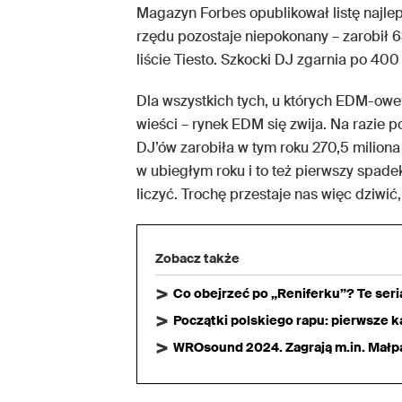
Magazyn Forbes opublikował listę najlepi
rzędu pozostaje niepokonany – zarobił 63
liście Tiesto. Szkocki DJ zgarnia po 400
Dla wszystkich tych, u których EDM-ow
wieści – rynek EDM się zwija. Na razie p
DJ’ów zarobiła w tym roku 270,5 miliona 
w ubiegłym roku i to też pierwszy spade
liczyć. Trochę przestaje nas więc dziwić
Zobacz także
Co obejrzeć po „Reniferku”? Te ser
Początki polskiego rapu: pierwsze ka
WROsound 2024. Zagrają m.in. Małpa,