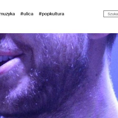
muzyka
#ulica
#popkultura