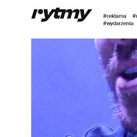
#reklama
#
#wydarzenia