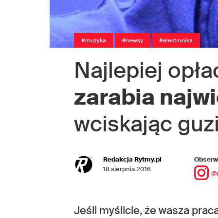
#muzyka
#newsy
#elektronika
Najlepiej opła
zarabia najw
wciskając guzi
Redakcja Rytmy.pl
Obserwu
18 sierpnia 2016
@
Jeśli myślicie, że wasza praca