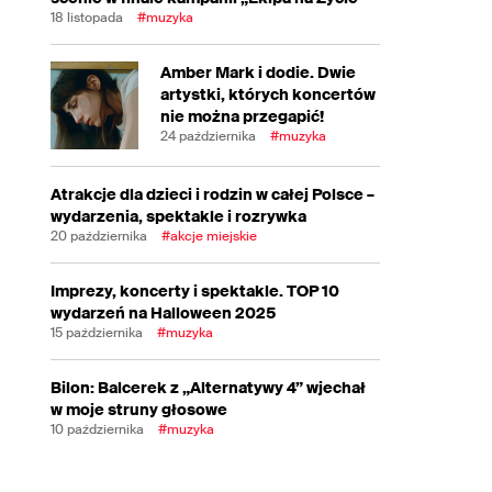
18 listopada
#muzyka
Amber Mark i dodie. Dwie
artystki, których koncertów
nie można przegapić!
24 października
#muzyka
Atrakcje dla dzieci i rodzin w całej Polsce –
wydarzenia, spektakle i rozrywka
20 października
#akcje miejskie
Imprezy, koncerty i spektakle. TOP 10
wydarzeń na Halloween 2025
15 października
#muzyka
Bilon: Balcerek z „Alternatywy 4” wjechał
w moje struny głosowe
10 października
#muzyka