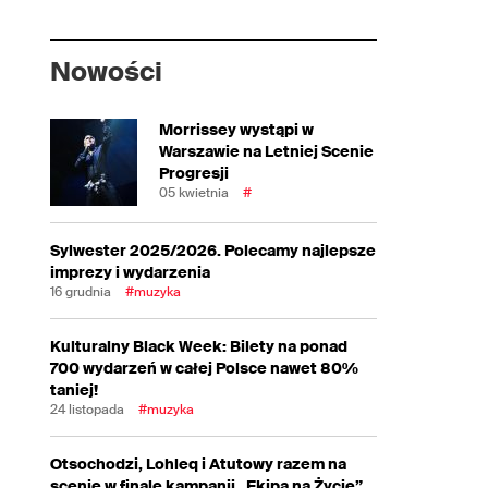
Nowości
Morrissey wystąpi w
Warszawie na Letniej Scenie
Progresji
05 kwietnia
#
Sylwester 2025/2026. Polecamy najlepsze
imprezy i wydarzenia
16 grudnia
#muzyka
Kulturalny Black Week: Bilety na ponad
700 wydarzeń w całej Polsce nawet 80%
taniej!
24 listopada
#muzyka
Otsochodzi, Lohleq i Atutowy razem na
scenie w finale kampanii „Ekipa na Życie”