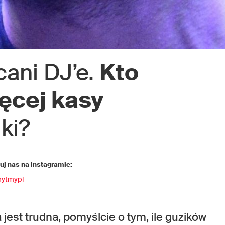
cani DJ’e.
Kto
ięcej kasy
ki?
j nas na instagramie:
rytmypl
 jest trudna, pomyślcie o tym, ile guzików