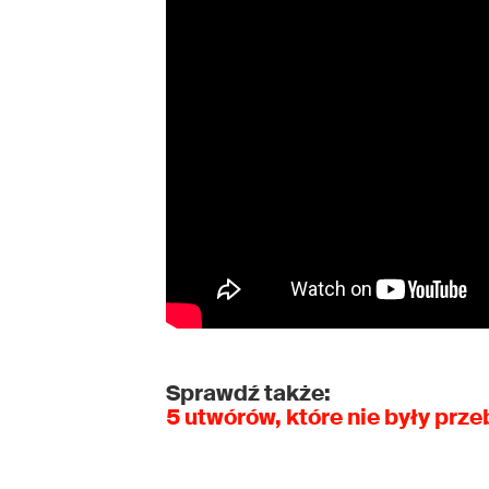
Sprawdź także:
5 utwórów, które nie były prze