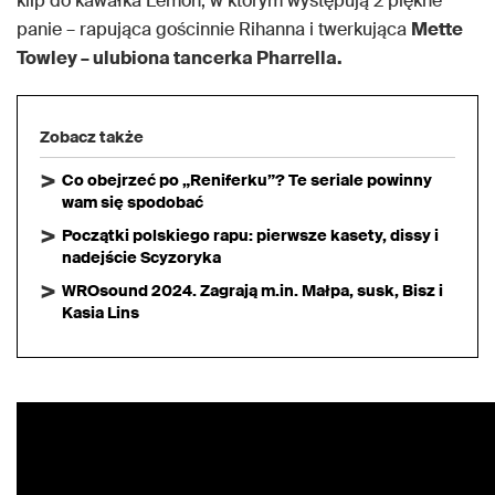
klip do kawałka Lemon, w którym występują 2 piękne
panie – rapująca gościnnie Rihanna i twerkująca
Mette
Towley – ulubiona tancerka Pharrella.
Zobacz także
Co obejrzeć po „Reniferku”? Te seriale powinny
wam się spodobać
Początki polskiego rapu: pierwsze kasety, dissy i
nadejście Scyzoryka
WROsound 2024. Zagrają m.in. Małpa, susk, Bisz i
Kasia Lins