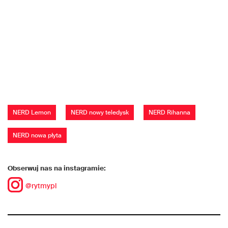
NERD Lemon
NERD nowy teledysk
NERD Rihanna
NERD nowa płyta
Obserwuj nas na instagramie:
@rytmypl