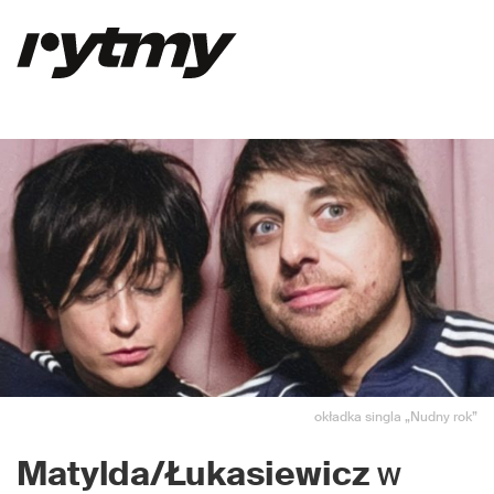
okładka singla „Nudny rok”
Matylda/Łukasiewicz
w