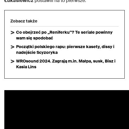
Łukasiewicz
postawili na to pierwsze.
Zobacz także
Co obejrzeć po „Reniferku”? Te seriale powinny
wam się spodobać
Początki polskiego rapu: pierwsze kasety, dissy i
nadejście Scyzoryka
WROsound 2024. Zagrają m.in. Małpa, susk, Bisz i
Kasia Lins