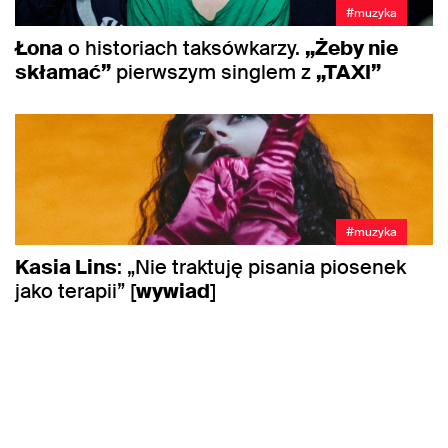
#muzyka
Łona
o historiach taksówkarzy.
„Żeby nie
skłamać”
pierwszym singlem z
„TAXI”
#muzyka
Kasia Lins
: „Nie traktuję pisania piosenek
jako terapii” [
wywiad
]