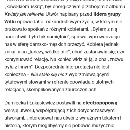
„kawałkiem-iskrą”, był energicznym przebojem z albumu
Kwiaty jak relikwie
. Utwór napisany przed
lidera grupy
Wilki
opowiadał o rockandrollowym życiu, w którym nie
brakowało spotkań z różnymi kobietami. „Byłem z nią
parę chwil, było tak namiętnie”, śpiewa, wprowadzając
nas w sferę damsko-męskich przeżyć. Kobieta jednak
znika, a on „tańczy, wódkę pije”, choć zastanawia się, czy
kontynuować relację. Na koniec widział ją, a ona „znowu
była z innym”. Bezpośrednia interpretacja nie jest
konieczna –
Nie stało się nic
z wybrzmiewającymi
tytułowymi słowami w refrenie opowiada o ulotnych
relacjach, skomplikowanych zauroczeniach.
Damięcka i Łukasiewicz postawili na
electropopową
wersję utworu, współgrającą z ich dotychczasowymi
utworami. „Interesował nas utwór z wyraźnym tekstem i
historią, którym moglibyśmy się pobawić muzycznie,