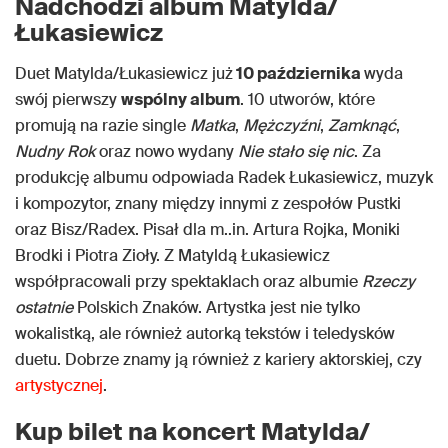
Nadchodzi album Matylda/
Łukasiewicz
Duet Matylda/Łukasiewicz już
10 października
wyda
swój pierwszy
wspólny album
. 10 utworów, które
promują na razie single
Matka
,
Mężczyźni
,
Zamknąć
,
Nudny Rok
oraz nowo wydany
Nie stało się nic
. Za
produkcję albumu odpowiada Radek Łukasiewicz, muzyk
i kompozytor, znany między innymi z zespołów Pustki
oraz Bisz/Radex. Pisał dla m..in. Artura Rojka, Moniki
Brodki i Piotra Zioły. Z Matyldą Łukasiewicz
współpracowali przy spektaklach oraz albumie
Rzeczy
ostatnie
Polskich Znaków. Artystka jest nie tylko
wokalistką, ale również autorką tekstów i teledysków
duetu. Dobrze znamy ją również z kariery aktorskiej, czy
artystycznej
.
Kup bilet na koncert Matylda/