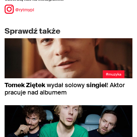
@rytmypl
Sprawdź także
#muzyka
Tomek Ziętek
wydał solowy
singiel
! Aktor
pracuje nad albumem