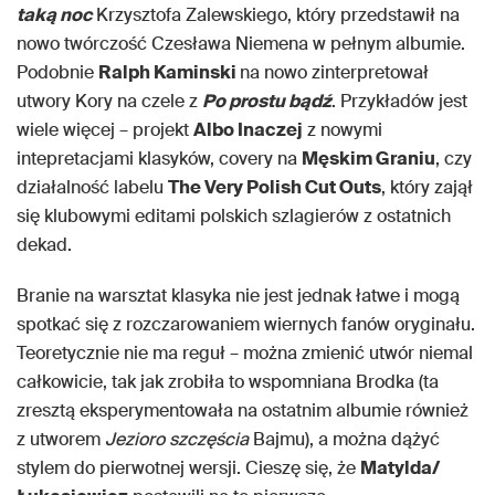
taką noc
Krzysztofa Zalewskiego, który przedstawił na
nowo twórczość Czesława Niemena w pełnym albumie.
Podobnie
Ralph Kaminski
na nowo zinterpretował
utwory Kory na czele z
Po prostu bądź
. Przykładów jest
wiele więcej – projekt
Albo Inaczej
z nowymi
intepretacjami klasyków, covery na
Męskim Graniu
, czy
działalność labelu
The Very Polish Cut Outs
, który zajął
się klubowymi editami polskich szlagierów z ostatnich
dekad.
Branie na warsztat klasyka nie jest jednak łatwe i mogą
spotkać się z rozczarowaniem wiernych fanów oryginału.
Teoretycznie nie ma reguł – można zmienić utwór niemal
całkowicie, tak jak zrobiła to wspomniana Brodka (ta
zresztą eksperymentowała na ostatnim albumie również
z utworem
Jezioro szczęścia
Bajmu), a można dążyć
stylem do pierwotnej wersji. Cieszę się, że
Matylda/