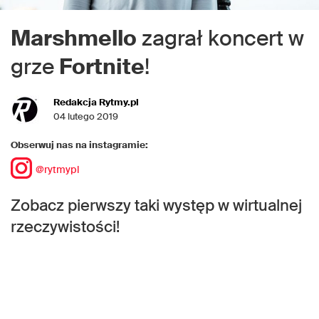
Marshmello
zagrał koncert w
grze
Fortnite
!
Redakcja Rytmy.pl
04 lutego 2019
Obserwuj nas na instagramie:
@rytmypl
Zobacz pierwszy taki występ w wirtualnej
rzeczywistości!