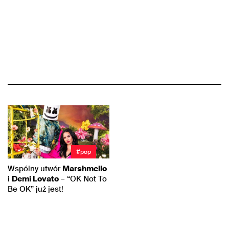
#pop
Wspólny utwór
Marshmello
i
Demi Lovato
– “OK Not To
Be OK” już jest!