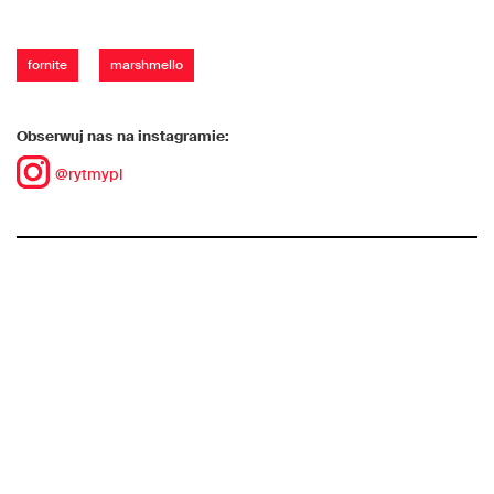
fornite
marshmello
Obserwuj nas na instagramie:
@rytmypl