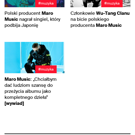
#muzyka
#muzyka
Polski producent
Maro
Członkowie
Wu-Tang Clanu
Music
nagrał singiel, który
na bicie polskiego
podbija Japonię
producenta
Maro Music
#muzyka
Maro Music
: „Chciałbym
dać ludziom szansę do
przeżycia albumu jako
kompletnego dzieła”
[wywiad]