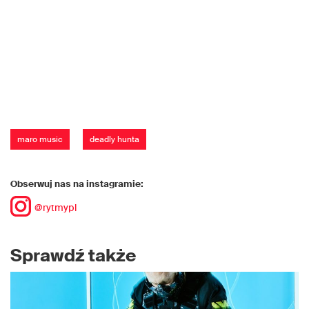
maro music
deadly hunta
Obserwuj nas na instagramie:
@rytmypl
Sprawdź także