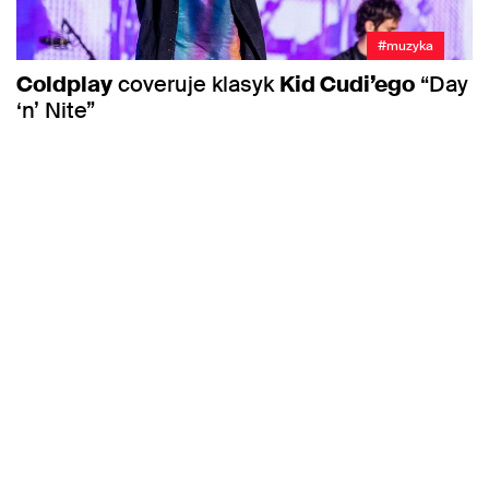
#muzyka
Coldplay
coveruje klasyk
Kid Cudi’ego
“Day
‘n’ Nite”