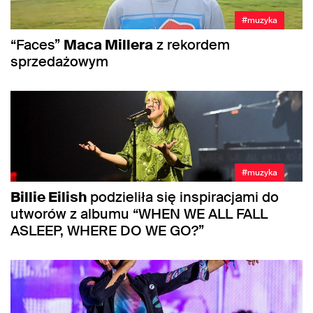
#muzyka
“Faces”
Maca Millera
z rekordem
sprzedażowym
#muzyka
Billie Eilish
podzieliła się inspiracjami do
utworów z albumu “WHEN WE ALL FALL
ASLEEP, WHERE DO WE GO?”