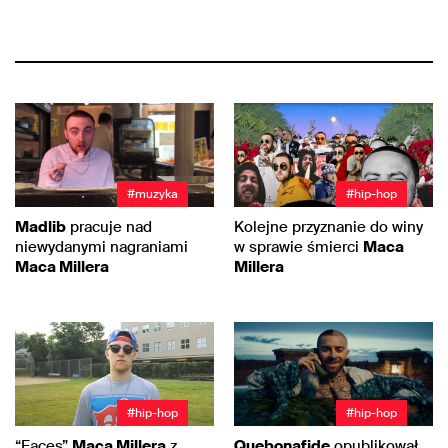
#muzyka
#hip-hop
Madlib
pracuje nad
Kolejne przyznanie do winy
niewydanymi nagraniami
w sprawie śmierci
Maca
Maca Millera
Millera
#hip-hop
#hip-hop
“Faces”
Maca Millera
z
Quebonafide
opublikował