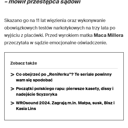
– mówił przestępca sądowi
Skazano go na 11 lat więzienia oraz wykonywanie
obowiązkowych testów narkotykowych na trzy lata po
wyjściu z placówki. Przed wyrokiem matka
Maca Millera
przeczytała w sądzie emocjonalne oświadczenie.
Zobacz także
Co obejrzeć po „Reniferku”? Te seriale powinny
wam się spodobać
Początki polskiego rapu: pierwsze kasety, dissy i
nadejście Scyzoryka
WROsound 2024. Zagrają m.in. Małpa, susk, Bisz i
Kasia Lins