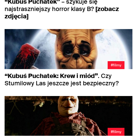
“Kubuś Puchatek”
– szykuje się
najstraszniejszy horror klasy B?
[zobacz
zdjęcia]
#filmy
“Kubuś Puchatek: Krew i miód”
. Czy
Stumilowy Las jeszcze jest bezpieczny?
#filmy