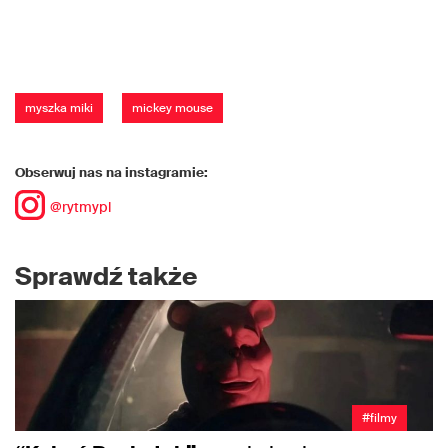
myszka miki
mickey mouse
Obserwuj nas na instagramie:
@rytmypl
Sprawdź także
#filmy