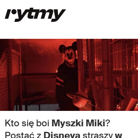
Kto się boi
Myszki Miki
?
Postać z
Disneya
straszy
w