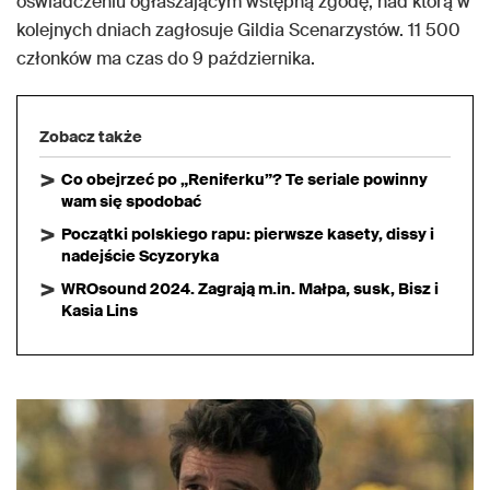
oświadczeniu ogłaszającym wstępną zgodę, nad którą w
kolejnych dniach zagłosuje Gildia Scenarzystów. 11 500
członków ma czas do 9 października.
Zobacz także
Co obejrzeć po „Reniferku”? Te seriale powinny
wam się spodobać
Początki polskiego rapu: pierwsze kasety, dissy i
nadejście Scyzoryka
WROsound 2024. Zagrają m.in. Małpa, susk, Bisz i
Kasia Lins