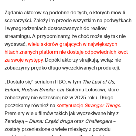
Żądania aktorów są podobne do tych, o których mówili
scenarzyści. Zależy im przede wszystkim na podwyżkach
i wynagrodzeniach dostosowanych do realiów
streamingu. A przypominamy, że choć może się tak nie
wydawać,
wielu aktorów grających w największych
hitach znanych platform nie dostaje odpowiednich kwot
za swoje występy
. Dopóki aktorzy strajkują, wciąż nie
zobaczymy prędko długo wyczekiwanych produkcji.
„Dostało się” serialom HBO, w tym
The Last of Us
,
Euforii
,
Rodowi Smoka
, czy Białemu Lotosowi, które
zobaczymy nie wcześniej niż w 2025 roku. Długo
poczekamy również na
kontynuację
Stranger Things
.
Premiery wielu filmów takich jak wyczekiwane hity z
Zendayą –
Diuna: Część druga
oraz
Challengers
–
zostały przeniesione o wiele miesięcy z powodu