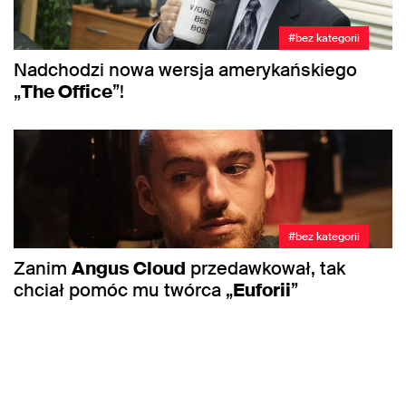
#bez kategorii
Nadchodzi nowa wersja amerykańskiego
„
The Office
”!
#bez kategorii
Zanim
Angus Cloud
przedawkował, tak
chciał pomóc mu twórca „
Euforii
”