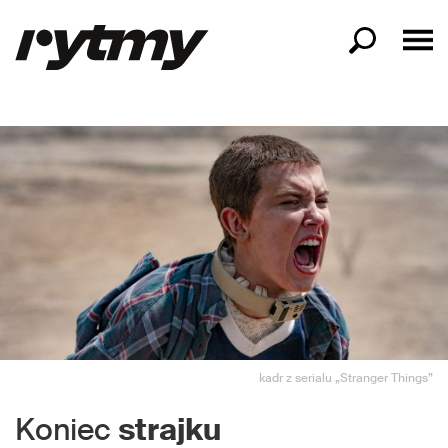
kadr z serialu „Stranger Things”
Koniec
strajku