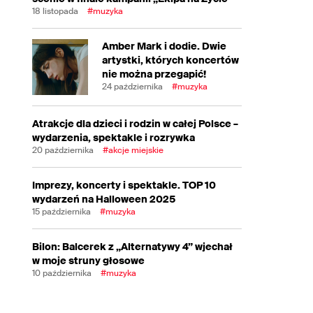
18 listopada
#muzyka
Amber Mark i dodie. Dwie
artystki, których koncertów
nie można przegapić!
24 października
#muzyka
Atrakcje dla dzieci i rodzin w całej Polsce –
wydarzenia, spektakle i rozrywka
20 października
#akcje miejskie
Imprezy, koncerty i spektakle. TOP 10
wydarzeń na Halloween 2025
15 października
#muzyka
Bilon: Balcerek z „Alternatywy 4” wjechał
w moje struny głosowe
10 października
#muzyka