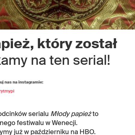
pież, który został
amy na ten serial!
j nas na instagramie:
rytmypl
odcinków serialu
Młody papież
to
nego festiwalu w Wenecji.
ymy już w październiku na HBO.