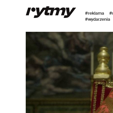
#reklama
#
#wydarzenia