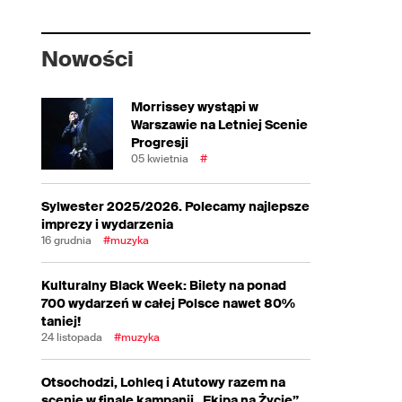
Nowości
Morrissey wystąpi w
Warszawie na Letniej Scenie
Progresji
05 kwietnia
#
Sylwester 2025/2026. Polecamy najlepsze
imprezy i wydarzenia
16 grudnia
#muzyka
Kulturalny Black Week: Bilety na ponad
700 wydarzeń w całej Polsce nawet 80%
taniej!
24 listopada
#muzyka
Otsochodzi, Lohleq i Atutowy razem na
scenie w finale kampanii „Ekipa na Życie”