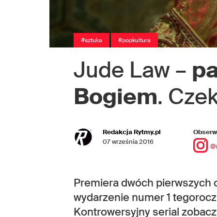
#sztuka
#popkultura
Jude Law –
pa
Bogiem
. Czek
Redakcja Rytmy.pl
Obserwu
07 września 2016
@
Premiera dwóch pierwszych 
wydarzenie numer 1 tegorocz
Kontrowersyjny serial zobacz