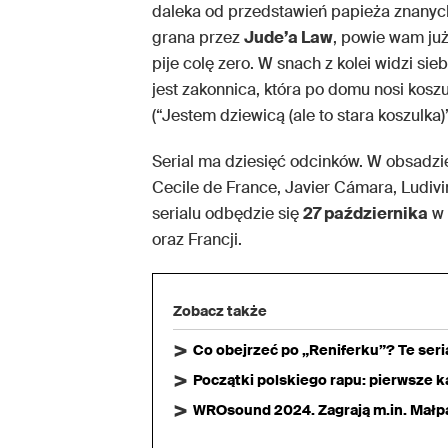
daleka od przedstawień papieża znanych
grana przez
Jude’a Law
, powie wam już 
pije colę zero. W snach z kolei widzi 
jest zakonnica, która po domu nosi koszulk
(“Jestem dziewicą (ale to stara koszulka)
Serial ma dziesięć odcinków. W obsadzie 
Cecile de France, Javier Cámara, Ludivi
serialu odbędzie się
27 października
w 
oraz Francji.
Zobacz także
Co obejrzeć po „Reniferku”? Te ser
Początki polskiego rapu: pierwsze ka
WROsound 2024. Zagrają m.in. Małpa,