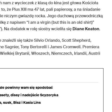
 nam z wycieczek z klasą do kina jest głowa Kościoła
to, że Pius XIII ma 47 lat, pali papierosy, a na śniadanie
siebie niczym gwiazdę rocka. Jego duchową przewodniczką
ę z napisem “I am a virgin (but this is an old shirt)”
”). Na dodatek w rolę siostry wcieliła się
Diane Keaton
.
znaleźli się także Silvio Orlando, Scott Shepherd,
ne Sagnier, Tony Bertorelli i James Cromwell. Premiera
Wielkiej Brytanii, Włoszech, Niemczech, Irlandii, Austrii
iale powinny wam się spodobać
sety, dissy i nadejście Scyzoryka
 susk, Bisz i Kasia Lins