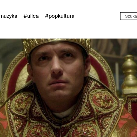
muzyka
#ulica
#popkultura