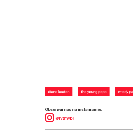
diane keaton
the young pope
młody pa
Obserwuj nas na instagramie:
@rytmypl