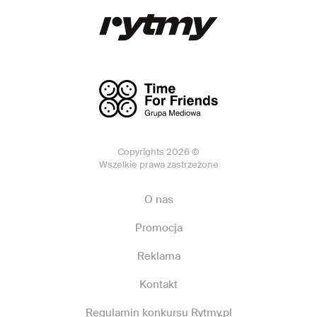
Copyrights 2026 ©
Wszelkie prawa zastrzeżone
O nas
Promocja
Reklama
Kontakt
Regulamin konkursu Rytmy.pl