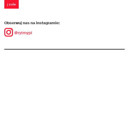
j cole
Obserwuj nas na instagramie:
@rytmypl