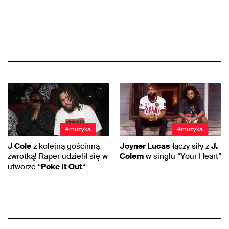
#muzyka
#muzyka
J Cole
z kolejną gościnną
Joyner Lucas
łączy siły z
J.
zwrotką! Raper udzielił się w
Colem
w singlu “Your Heart”
utworze “
Poke It Out
“