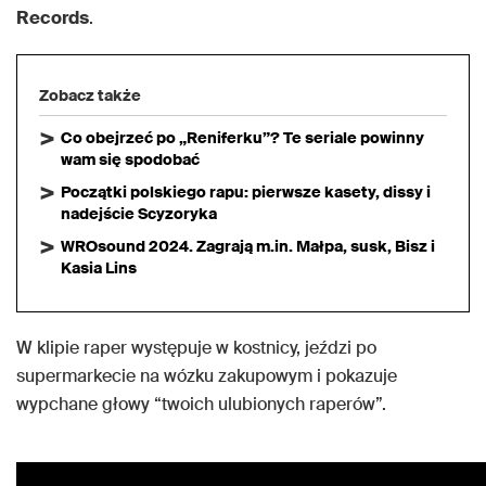
Records
.
Zobacz także
Co obejrzeć po „Reniferku”? Te seriale powinny
wam się spodobać
Początki polskiego rapu: pierwsze kasety, dissy i
nadejście Scyzoryka
WROsound 2024. Zagrają m.in. Małpa, susk, Bisz i
Kasia Lins
W klipie raper występuje w kostnicy, jeździ po
supermarkecie na wózku zakupowym i pokazuje
wypchane głowy “twoich ulubionych raperów”.