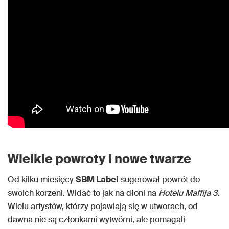
Wielkie powroty i nowe twarze
Od kilku miesięcy
SBM Label
sugerował powrót do
swoich korzeni. Widać to jak na dłoni na
Hotelu Maffija 3
.
Wielu artystów, którzy pojawiają się w utworach, od
dawna nie są członkami wytwórni, ale pomagali