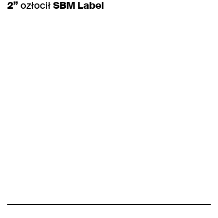
2”
ozłocił
SBM Label