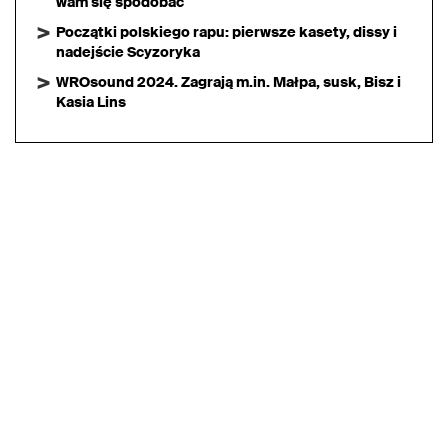
wam się spodobać
Początki polskiego rapu: pierwsze kasety, dissy i
nadejście Scyzoryka
WROsound 2024. Zagrają m.in. Małpa, susk, Bisz i
Kasia Lins