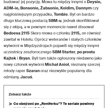
budować jej pozycję. Mowa tu między innymi o
Deysie,
ADM-ie, Bonsonie, Żabsonie, Koldim, Dannym
czy
najgłośniejszym przypadku,
Tombie
. Był on bardzo
długo kluczową postacią
SBM-u
, jednak skonfliktował
się z ekipą, a w pewnym momencie nawet dissował
Bedoesa 2115
Skoro mowa o członku
2115,
on również
zawitał w Hotelu. Oprócz weteranów i stałych członków
wytwórni w Międzyzdrojach pojawili się między innymi
uczestnicy zeszłorocznego
SBM Starter
,
po prostu
Kajtek
i
Bryan
. Byli tam także ogłoszony niedawno jako
nowy członek wytwórni
Michał Anioł
, nieznany szerzej
młody raper
Szaran
oraz niezwykle popularny dla
odmiany,
Jacuś
.
Zobacz także
Co obejrzeć po „Reniferku”? Te seriale powinny