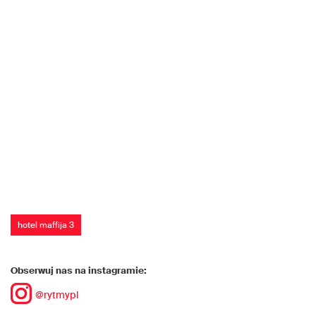
hotel maffija 3
Obserwuj nas na instagramie:
@rytmypl