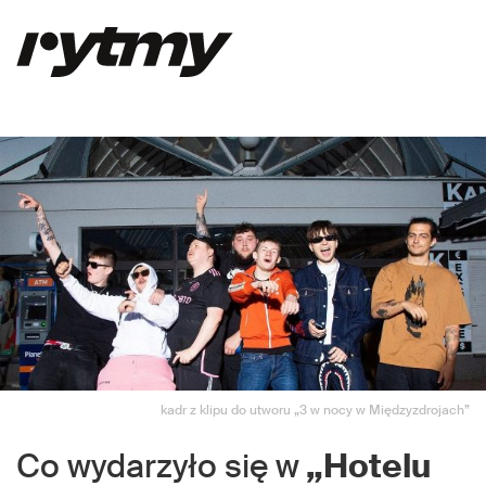
kadr z klipu do utworu „3 w nocy w Międzyzdrojach”
Co wydarzyło się w
„Hotelu