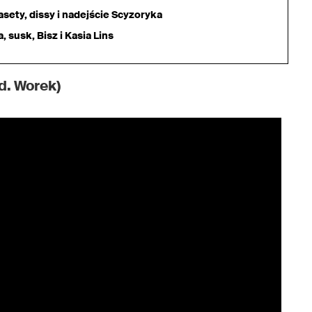
sety, dissy i nadejście Scyzoryka
 susk, Bisz i Kasia Lins
d. Worek)