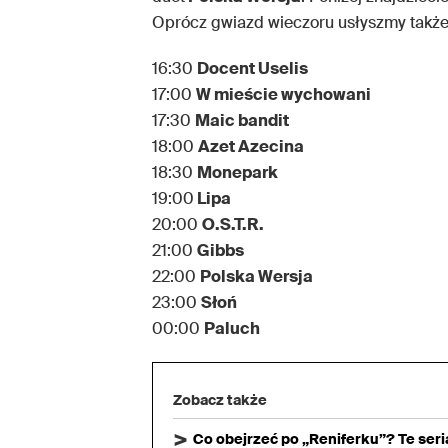
Oprócz gwiazd wieczoru usłyszmy także l
16:30
Docent Uselis
17:00
W mieście wychowani
17:30
Maic bandit
18:00
Azet Azecina
18:30
Monepark
19:00
Lipa
20:00
O.S.T.R.
21:00
Gibbs
22:00
Polska Wersja
23:00
Słoń
00:00
Paluch
Zobacz także
Co obejrzeć po „Reniferku”? Te ser