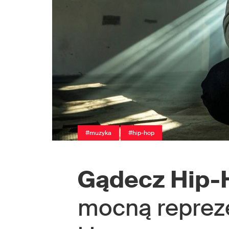
#muzyka
#hip-hop
Gądecz Hip-H
mocną reprez