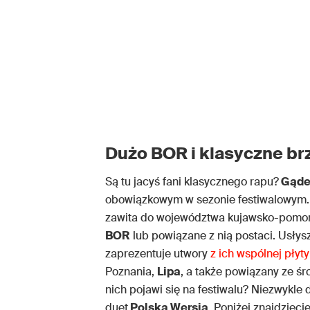
Dużo BOR i klasyczne b
Są tu jacyś fani klasycznego rapu?
Gądec
obowiązkowym w sezonie festiwalowym. 
zawita do województwa kujawsko-pomors
BOR
lub powiązane z nią postaci. Usły
zaprezentuje utwory
z ich wspólnej płyt
Poznania,
Lipa
, a także powiązany ze ś
nich pojawi się na festiwalu? Niezwykl
duet
Polska Wersja
. Poniżej znajdziec