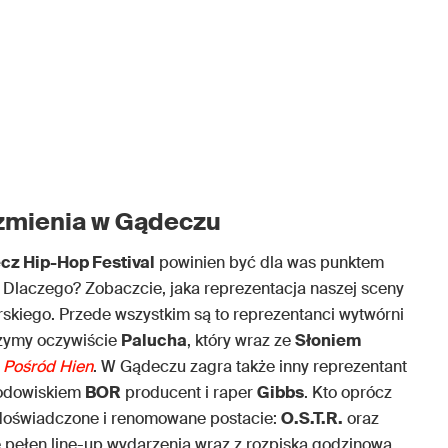
rzmienia w Gądeczu
z Hip-Hop Festival
powinien być dla was punktem
Dlaczego? Zobaczcie, jaka reprezentacja naszej sceny
kiego. Przede wszystkim są to reprezentanci wytwórni
szymy oczywiście
Palucha
, który wraz ze
Słoniem
y
Pośród Hien
. W Gądeczu zagra także inny reprezentant
rodowiskiem
BOR
producent i raper
Gibbs
. Kto oprócz
e doświadczone i renomowane postacie:
O.S.T.R.
oraz
ie pełen line-up wydarzenia wraz z rozpiską godzinową.