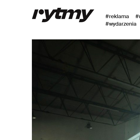
#reklama
#
#wydarzenia