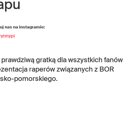
apu
j nas na instagramie:
rytmypl
 prawdziwą gratką dla wszystkich fanów
ezentacja raperów związanych z BOR
wsko-pomorskiego.