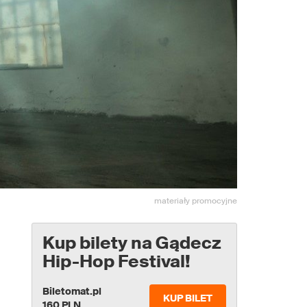
materiały promocyjne
Kup bilety na Gądecz
Hip-Hop Festival!
Biletomat.pl
KUP BILET
160 PLN