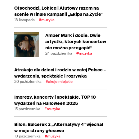
Otsochodzi, Lohleq i Atutowy razem na
scenie w finale kampanii „Ekipa na Życie”
18 listopada
#muzyka
Amber Mark i dodie. Dwie
artystki, których koncertów
nie można przegapić!
24 października
#muzyka
Atrakcje dla dzieci i rodzin w całej Polsce –
wydarzenia, spektakle i rozrywka
20 października
#akcje miejskie
Imprezy, koncerty i spektakle. TOP 10
wydarzeń na Halloween 2025
15 października
#muzyka
Bilon: Balcerek z „Alternatywy 4” wjechał
w moje struny głosowe
10 października
#muzyka