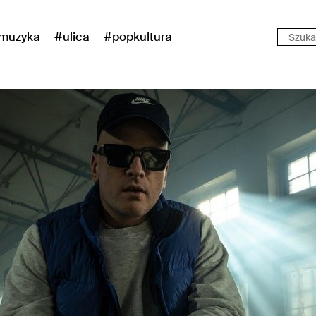
muzyka
#ulica
#popkultura