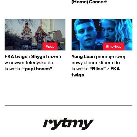
(Home) Concert
#pop
#hip-hop
FKA twigs
i
Shygirl
razem
Yung Lean
promuje swój
w nowym teledysku do
nowy album klipem do
kawałka
“papi bones”
kawałka
“Bliss”
z
FKA
twigs