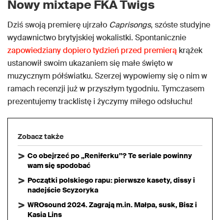
Nowy mixtape FKA Twigs
Dziś swoją premierę ujrzało
Caprisongs
, szóste studyjne
wydawnictwo brytyjskiej wokalistki. Spontanicznie
zapowiedziany dopiero tydzień
przed premierą
krążek
ustanowił swoim ukazaniem się małe święto w
muzycznym półświatku. Szerzej wypowiemy się o nim w
ramach recenzji już w przyszłym tygodniu. Tymczasem
prezentujemy tracklistę i życzymy miłego odsłuchu!
Zobacz także
Co obejrzeć po „Reniferku”? Te seriale powinny
wam się spodobać
Początki polskiego rapu: pierwsze kasety, dissy i
nadejście Scyzoryka
WROsound 2024. Zagrają m.in. Małpa, susk, Bisz i
Kasia Lins