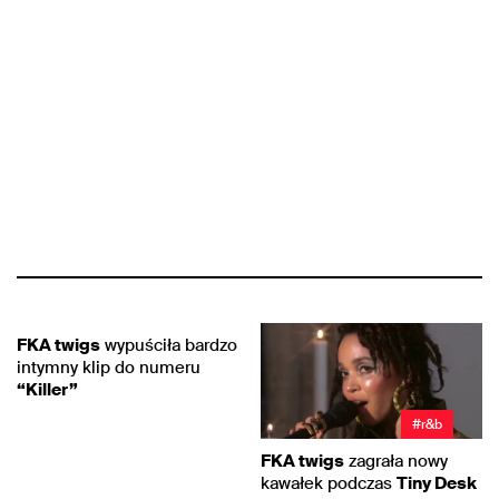
#muzyka
FKA twigs
wypuściła bardzo
intymny klip do numeru
“Killer”
#r&b
FKA twigs
zagrała nowy
kawałek podczas
Tiny Desk