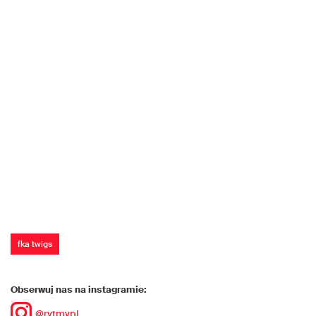
fka twigs
Obserwuj nas na instagramie:
@rytmypl