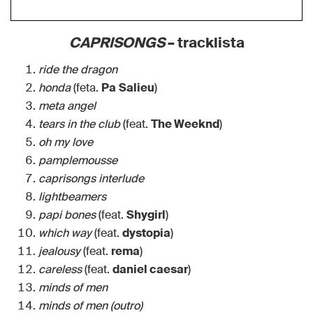
CAPRISONGS
– tracklista
ride the dragon
honda
(feta.
Pa
Salieu
)
meta angel
tears in the club
(feat.
The Weeknd
)
oh my love
pamplemousse
caprisongs interlude
lightbeamers
papi bones
(feat.
Shygirl
)
which way
(feat.
dystopia
)
jealousy
(feat.
rema
)
careless
(feat.
daniel caesar
)
minds of men
minds of men (outro)