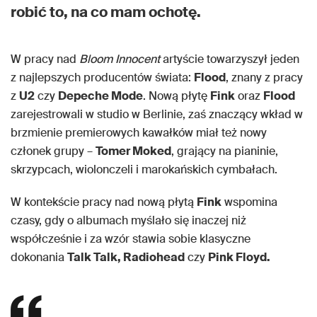
robić to, na co mam ochotę.
W pracy nad
Bloom Innocent
artyście towarzyszył jeden
z najlepszych producentów świata:
Flood
, znany z pracy
z
U2
czy
Depeche Mode
. Nową płytę
Fink
oraz
Flood
zarejestrowali w studio w Berlinie, zaś znaczący wkład w
brzmienie premierowych kawałków miał też nowy
członek grupy –
Tomer Moked
, grający na pianinie,
skrzypcach, wiolonczeli i marokańskich cymbałach.
W kontekście pracy nad nową płytą
Fink
wspomina
czasy, gdy o albumach myślało się inaczej niż
współcześnie i za wzór stawia sobie klasyczne
dokonania
Talk Talk, Radiohead
czy
Pink Floyd.