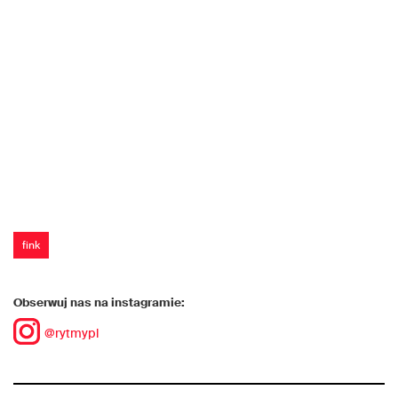
fink
Obserwuj nas na instagramie:
@rytmypl