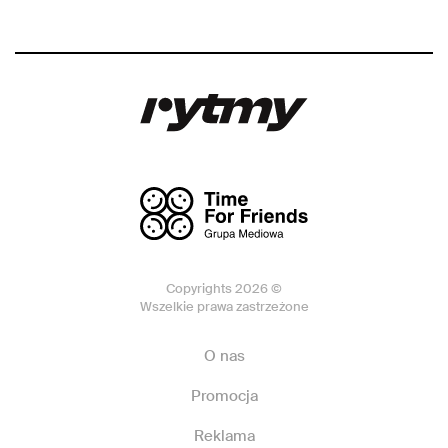
Copyrights 2026 ©
Wszelkie prawa zastrzeżone
O nas
Promocja
Reklama