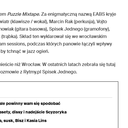
ałem
Puzzle Mixtape
. Za enigmatyczną nazwą EABS kryje
tr (klawisze / wokal), Marcin Rak (perkusja), Vojto
chowiak (gitara basowa), Spisek Jednego (gramofony),
 (trąbka). Skład ten wyklarował się we wrocławskim
jam sessions, podczas których panowie łączyli wpływy
, by tchnąć w jazz ogień.
eście niż Wrocław. W ostatnich latach zebrała się tutaj
ozmowie z Rytmy.pl Spisek Jednego.
iale powinny wam się spodobać
sety, dissy i nadejście Scyzoryka
 susk, Bisz i Kasia Lins