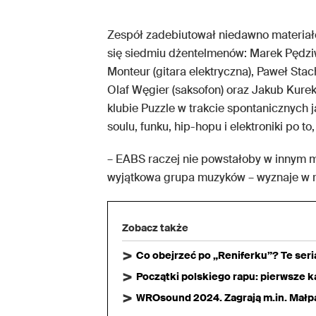
Zespół zadebiutował niedawno materi
się siedmiu dżentelmenów: Marek Pędziwia
Monteur (gitara elektryczna), Paweł Sta
Olaf Węgier (saksofon) oraz Jakub Kurek
klubie Puzzle w trakcie spontanicznych 
soulu, funku, hip-hopu i elektroniki po to
– EABS raczej nie powstałoby w innym mi
wyjątkowa grupa muzyków – wyznaje w r
Zobacz także
Co obejrzeć po „Reniferku”? Te ser
Początki polskiego rapu: pierwsze ka
WROsound 2024. Zagrają m.in. Małpa,