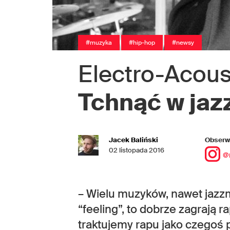
#muzyka
#hip-hop
#newsy
Electro-Acous
Tchnąć w jaz
Jacek Baliński
Obserwu
02 listopada 2016
@
– Wielu muzyków, nawet jazz
“feeling”, to dobrze zagrają 
traktujemy rapu jako czegoś 