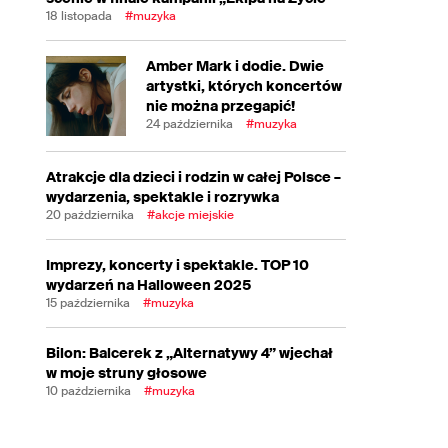
18 listopada
#muzyka
Amber Mark i dodie. Dwie
artystki, których koncertów
nie można przegapić!
24 października
#muzyka
Atrakcje dla dzieci i rodzin w całej Polsce –
wydarzenia, spektakle i rozrywka
20 października
#akcje miejskie
Imprezy, koncerty i spektakle. TOP 10
wydarzeń na Halloween 2025
15 października
#muzyka
Bilon: Balcerek z „Alternatywy 4” wjechał
w moje struny głosowe
10 października
#muzyka