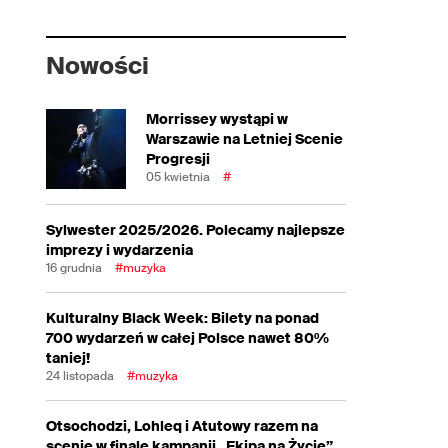
Nowości
Morrissey wystąpi w
Warszawie na Letniej Scenie
Progresji
05 kwietnia
#
Sylwester 2025/2026. Polecamy najlepsze
imprezy i wydarzenia
16 grudnia
#muzyka
Kulturalny Black Week: Bilety na ponad
700 wydarzeń w całej Polsce nawet 80%
taniej!
24 listopada
#muzyka
Otsochodzi, Lohleq i Atutowy razem na
scenie w finale kampanii „Ekipa na Życie”