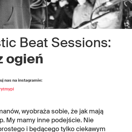
tic Beat Sessions:
z ogień
j nas na instagramie:
rytmypl
manów, wyobraża sobie, że jak mają
rap. My mamy inne podejście. Nie
prostego i będącego tylko ciekawym