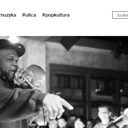
muzyka
#ulica
#popkultura