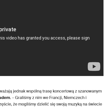
ażają jednak wspólną trasę koncertową z szanowanym
adem
. – Graliśmy z nim we Francji, Niemczech i
zęście, że mogliśmy dzielić się swoją muzyką na świecie