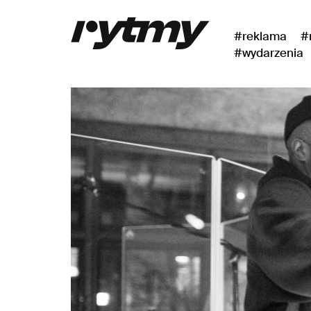
#reklama
#
#wydarzenia