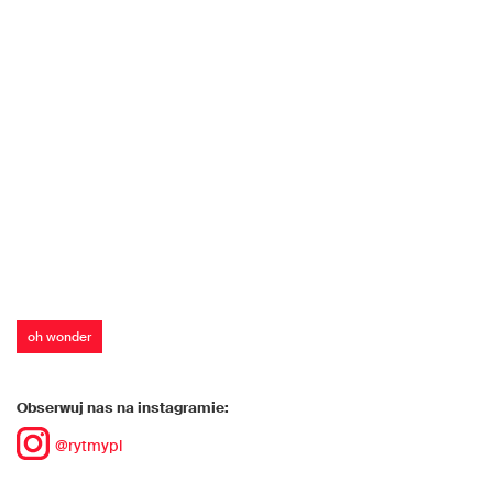
oh wonder
Obserwuj nas na instagramie:
@rytmypl