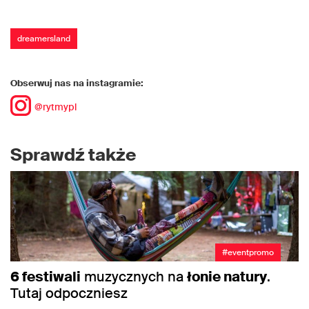
dreamersland
Obserwuj nas na instagramie:
@rytmypl
Sprawdź także
#eventpromo
6 festiwali
muzycznych na
łonie natury
.
Tutaj odpoczniesz