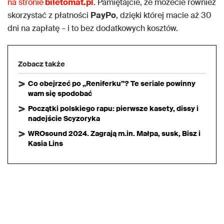
na stronie
biletomat.pl
. Pamiętajcie, że możecie również
skorzystać z płatności
PayPo
, dzięki której macie aż 30
dni na zapłatę – i to bez dodatkowych kosztów.
Zobacz także
Co obejrzeć po „Reniferku”? Te seriale powinny
wam się spodobać
Początki polskiego rapu: pierwsze kasety, dissy i
nadejście Scyzoryka
WROsound 2024. Zagrają m.in. Małpa, susk, Bisz i
Kasia Lins