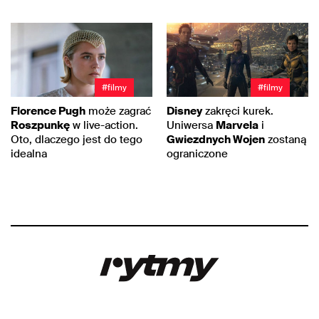
#filmy
#filmy
Florence Pugh
może zagrać
Disney
zakręci kurek.
Roszpunkę
w live-action.
Uniwersa
Marvela
i
Oto, dlaczego jest do tego
Gwiezdnych Wojen
zostaną
idealna
ograniczone