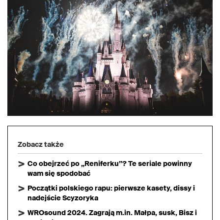
Zobacz także
Co obejrzeć po „Reniferku”? Te seriale powinny
wam się spodobać
Początki polskiego rapu: pierwsze kasety, dissy i
nadejście Scyzoryka
WROsound 2024. Zagrają m.in. Małpa, susk, Bisz i