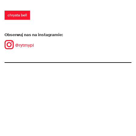
chrysta bell
Obserwuj nas na instagramie:
@rytmypl