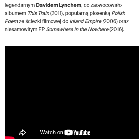
legendarnym
Davidem Lynchem
, co zaowocowało
albumem
This Train
(2011), popularną piosenką
Polish
Poem
ze ścieżki filmowej do
Inland Empire (
2006) oraz
niesamowitym EP
Somewhere in the Nowhere
(2016).