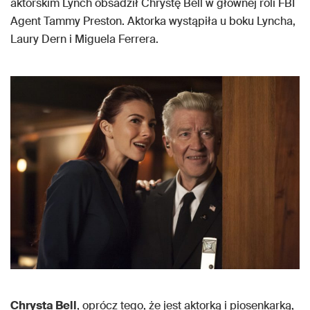
aktorskim Lynch obsadził Chrystę Bell w głównej roli FBI
Agent Tammy Preston. Aktorka wystąpiła u boku Lyncha,
Laury Dern i Miguela Ferrera.
Chrysta Bell
, oprócz tego, że jest aktorką i piosenkarką,