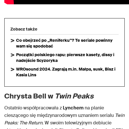
Zobacz także
Co obejrzeć po „Reniferku”? Te seriale powinny
wam się spodobać
Początki polskiego rapu: pierwsze kasety, dissy i
nadejście Scyzoryka
WROsound 2024. Zagrają m.in. Małpa, susk, Bisz i
Kasia Lins
Chrysta Bell w
Twin Peaks
Ostatnio współpracowała z
Lynchem
na planie
cieszącego się międzynarodowym uznaniem serialu
Twin
Peaks: The Return
. W swoim telewizyjnym debiucie