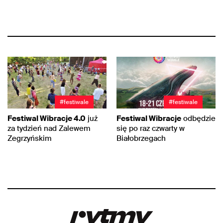
#festiwale
#festiwale
Festiwal Wibracje 4.0
już
Festiwal Wibracje
odbędzie
za tydzień nad Zalewem
się po raz czwarty w
Zegrzyńskim
Białobrzegach