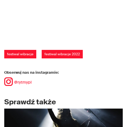
festiwal wibracje
festiwal wibracje 2022
Obserwuj nas na instagramie:
@rytmypl
Sprawdź także