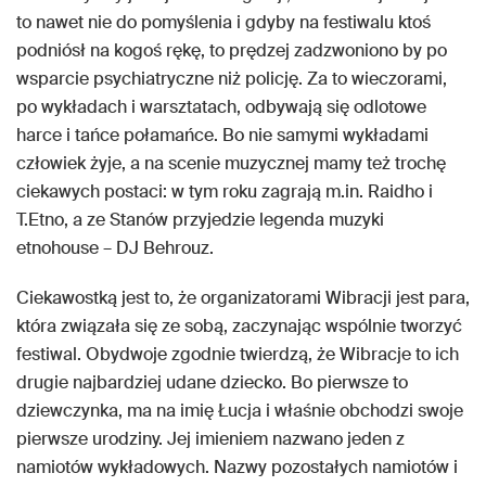
to nawet nie do pomyślenia i gdyby na festiwalu ktoś
podniósł na kogoś rękę, to prędzej zadzwoniono by po
wsparcie psychiatryczne niż policję. Za to wieczorami,
po wykładach i warsztatach, odbywają się odlotowe
harce i tańce połamańce. Bo nie samymi wykładami
człowiek żyje, a na scenie muzycznej mamy też trochę
ciekawych postaci: w tym roku zagrają m.in. Raidho i
T.Etno, a ze Stanów przyjedzie legenda muzyki
etnohouse – DJ Behrouz.
Ciekawostką jest to, że organizatorami Wibracji jest para,
która związała się ze sobą, zaczynając wspólnie tworzyć
festiwal. Obydwoje zgodnie twierdzą, że Wibracje to ich
drugie najbardziej udane dziecko. Bo pierwsze to
dziewczynka, ma na imię Łucja i właśnie obchodzi swoje
pierwsze urodziny. Jej imieniem nazwano jeden z
namiotów wykładowych. Nazwy pozostałych namiotów i