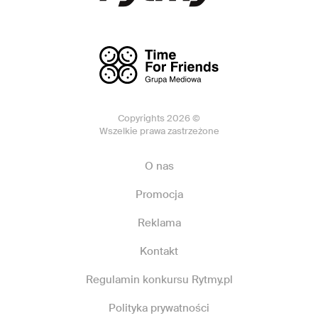
Copyrights 2026 ©
Wszelkie prawa zastrzeżone
O nas
Promocja
Reklama
Kontakt
Regulamin konkursu Rytmy.pl
Polityka prywatności