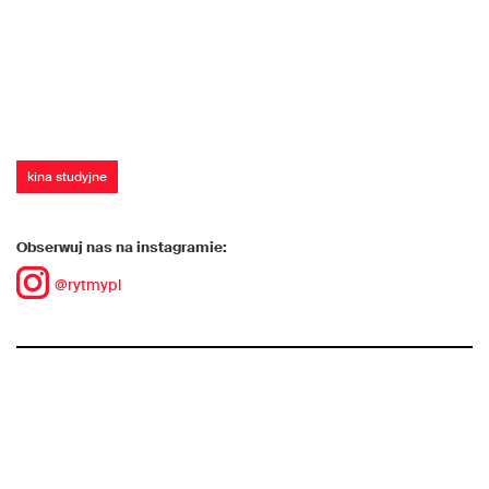
kina studyjne
Obserwuj nas na instagramie:
@rytmypl