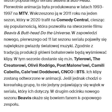
sezon popularnego serialu
Beavis & Butt-Head
.
Pierwotnie animacja była produkowana w latach 1993-
1997 na
MTV
. Wskrzeszono ją w 2011 roku na jeden
sezon, który w 2020 trafił na
Comedy Central
, ciesząc
się popularnością, która pozwoliła na stworzenie filmu
Beavis & Butt-head Do the Universe
. W zapowiedzi
nowego, pierwszego od 11 lat sezonu serialu pojawiły się
największe gwiazdy światowej muzyki. Zgodnie z
tradycją produkcji główni bohaterowie będą wyśmiewać
klipy. W tym sezonie dostanie się m.in.
Tylerowi, The
Creatorowi, Olivii Rodrigo, Post Malone’owi, Camili
Cabello, Cale’owi Doddsowi, CNCO
i
BTS
. Ich klipy
zostaną odtworzone w animacji. Jeśli jednak chodzi o
koreańską grupę, to nie jedyny pojawiający się wątek w
serialu, który ich dotyczy. W drugim odcinku nowego
sezonu
Beavis
okaże się bowiem fanem k-popowego
zespołu.