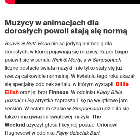
Muzycy w animacjach dla
dorosłych powoli stają się normą
Beavis & Butt-Head
nie są jedyną animacją dla
dorosłych, w której pojawiają się muzycy. Raper
Logic
pojawił się w serialu
Rick & Morty
, a w
Simpsonach
liczne postacie świata muzyki i nie tylko stały się już
rzeczą całkowicie normalną. W kwietniu tego roku ukazał
się specjalny odcinek serialu, w którym wystąpili
Billie
Eilish
oraz jej brat
Finneas
. W odcinku
Kiedy Billie
poznała Lisę
artystka zaprasza Lisę na wyjątkowe jam
session. W ostatnim czasie w
Simpsonach
udzieliła się
także inna gwiazda światowej muzyki.
The
Weeknd
użyczył głosu fikcyjnej postaci Orionowi
Hughesowi w odcinku
Fajny dzieciak Bart
.