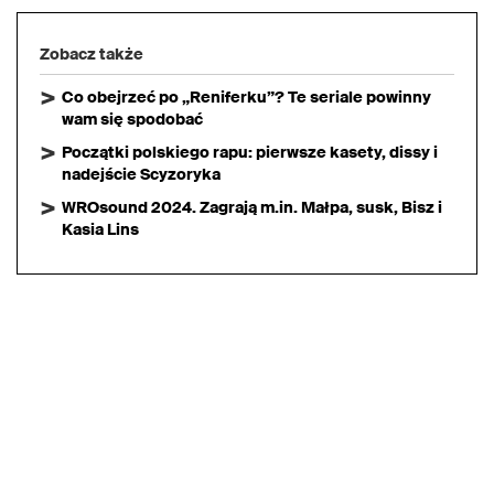
Zobacz także
Co obejrzeć po „Reniferku”? Te seriale powinny
wam się spodobać
Początki polskiego rapu: pierwsze kasety, dissy i
nadejście Scyzoryka
WROsound 2024. Zagrają m.in. Małpa, susk, Bisz i
Kasia Lins