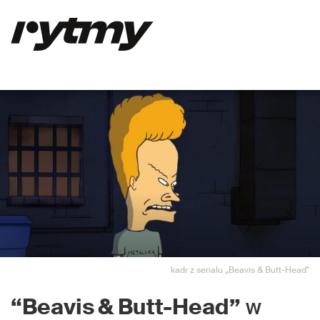
kadr z serialu „Beavis & Butt-Head"
“Beavis & Butt-Head”
w