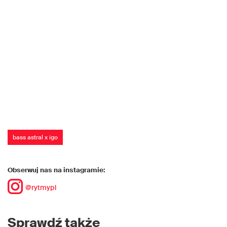
bass astral x igo
Obserwuj nas na instagramie:
@rytmypl
Sprawdź także