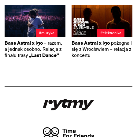
#muzyka
#elektronika
Bass Astral x Igo
– razem,
Bass Astral x Igo
pożegnali
a jednak osobno. Relacja z
się z Wrocławiem – relacja z
finału trasy
„Last Dance”
koncertu