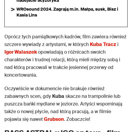
nadejście Scyzoryka
WROsound 2024. Zagrają m.in. Małpa, susk, Bisz i
Kasia Lins
Oprócz tych pamiątkowych kadrów, film zawiera również
szczere wywiady z artystami, w których
Kuba
Tracz
i
Igor Walaszek
opowiadają o różnicach swoich
charakterów i trudnej relacji, którą mieli między sobą i
nad którą pracowali w trakcie jesiennej przerwy od
koncertowania.
Oczywiście w dokumencie nie brakuje również
zabawnych scen, gdy
Kuba
skacze na trampolinie lub
puszcza bańki mydlane w jeziorze. Artyści wspominają
także o nowej płycie, nad którą pracują, a w filmie
pojawia się nawet
Grubson
. Zobaczcie!