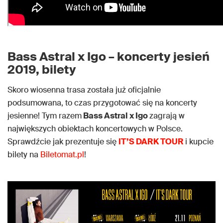
Bass Astral x Igo – koncerty jesień
2019, bilety
Skoro wiosenna trasa została już oficjalnie
podsumowana, to czas przygotować się na koncerty
jesienne! Tym razem
Bass Astral x Igo
zagrają w
największych obiektach koncertowych w Polsce.
Sprawdźcie jak prezentuje się
IT’S DARK TOUR
i kupcie
bilety na
Biletomat.pl
!