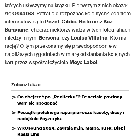
których usłyszymy na krążku. Pierwszym z nich okazał
się
Oskar83
. Potraficie rozpoznać kolejnych? Zdaniem
internautów są to
Pezet
,
Gibbs, ReTo
oraz
Kaz
Bałagane
, chociaż niektórzy widzą w tych fotografiach
między innymi
Bersona
, czy
Louisa Villaina
. Kto ma
rację? O tym przekonamy się prawdopodobnie w
najbliższych tygodniach w miarę odsłaniania kolejnych
kart przez współzałożyciela
Moya Label
.
Zobacz także
Co obejrzeć po „Reniferku”? Te seriale powinny
wam się spodobać
Początki polskiego rapu: pierwsze kasety, dissy i
nadejście Scyzoryka
WROsound 2024. Zagrają m.in. Małpa, susk, Bisz i
Kasia Lins