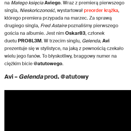
na
Małego księcia
Aviego
. Wraz z premierą pierwszego
singla,
Nieskończoność
, wystartował
preorder krążka
,
którego premiera przypada na marzec. Za sprawą
drugiego singla,
Fred Astaire
poznaliśmy pierwszego
gościa na albumie. Jest nim
Oskar83
, członek
duetu
PRO8L3M
. W trzecim singlu,
Gelenda
,
Avi
prezentuje się w stylistyce, na jaką z pewnością czekało
wielu jego fanów. To błyskotliwy, braggowy numer na
ciężkim bicie
@atutowego
.
Avi –
Gelenda
prod. @atutowy