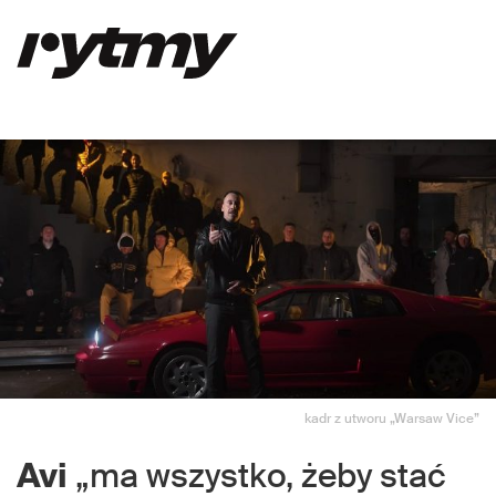
kadr z utworu „Warsaw Vice”
Avi
„ma wszystko, żeby stać