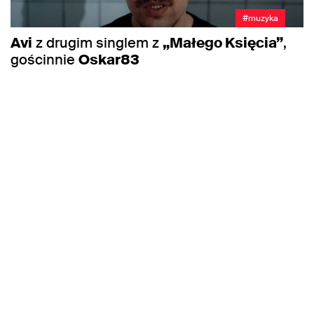
#muzyka
Avi
z drugim singlem z
„Małego Księcia”
,
gościnnie
Oskar83