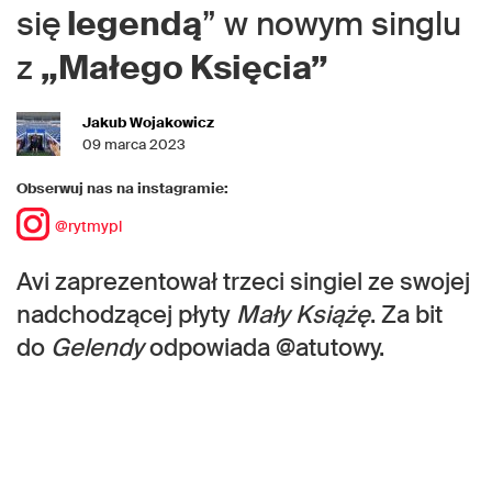
się
legendą
” w nowym singlu
z
„Małego Księcia”
Jakub Wojakowicz
09 marca 2023
Obserwuj nas na instagramie:
@rytmypl
Avi zaprezentował trzeci singiel ze swojej
nadchodzącej płyty
Mały Książę
. Za bit
do
Gelendy
odpowiada @atutowy.