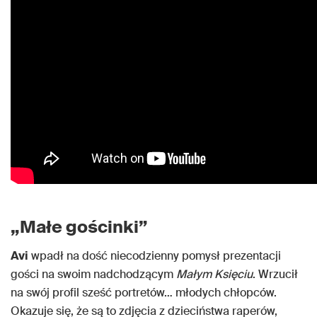
„Małe gościnki”
Avi
wpadł na dość niecodzienny pomysł prezentacji
gości na swoim nadchodzącym
Małym Księciu
. Wrzucił
na swój profil sześć portretów… młodych chłopców.
Okazuje się, że są to zdjęcia z dzieciństwa raperów,