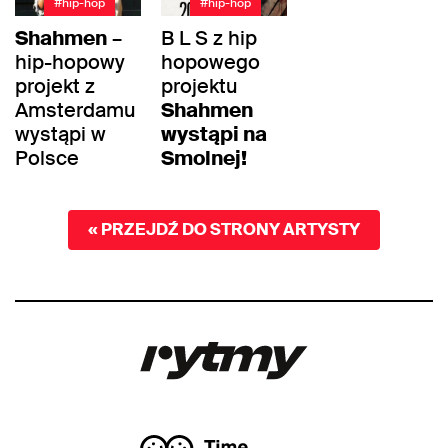
#hip-hop
#hip-hop
Shahmen
–
B L S z hip
hip-hopowy
hopowego
projekt z
projektu
Amsterdamu
Shahmen
wystąpi w
wystąpi na
Polsce
Smolnej!
« PRZEJDŹ DO STRONY ARTYSTY