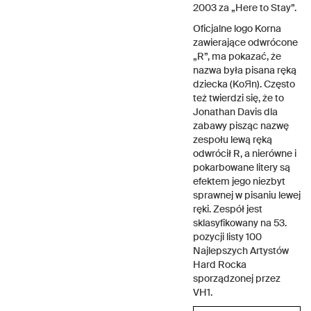
2003 za „Here to Stay”.
Oficjalne logo Korna
zawierające odwrócone
„R”, ma pokazać, że
nazwa była pisana ręką
dziecka (KoЯn). Często
też twierdzi się, że to
Jonathan Davis dla
zabawy pisząc nazwę
zespołu lewą ręką
odwrócił R, a nierówne i
pokarbowane litery są
efektem jego niezbyt
sprawnej w pisaniu lewej
ręki. Zespół jest
sklasyfikowany na 53.
pozycji listy 100
Najlepszych Artystów
Hard Rocka
sporządzonej przez
VH1.