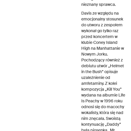
nieznany sprawca.
Davis ze względu na
emocjonalny stosunek
do utworu z zespołem
wykonał go tylko raz
przed koncertem w
klubie Coney Island
High na Manhattanie w
Nowym Jorku.
Pochodzący również z
debiutu utwór „Helmet
in the Bush” opisuje
uzależnienie od
amfetaminy. Z kolei
kompozycja „Kill You”
wydana na albumie Life
Is Peachy w 1996 roku
odnosi się do macochy
wokalisty, która się nad
nim znęcała. Swoistą
kontynuację „Daddy”
była piosenka „Mr.