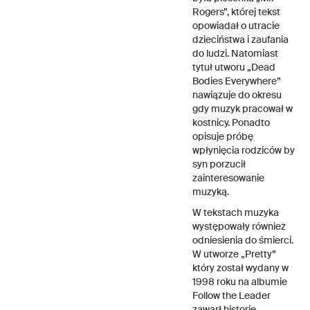
Rogers”, której tekst
opowiadał o utracie
dzieciństwa i zaufania
do ludzi. Natomiast
tytuł utworu „Dead
Bodies Everywhere”
nawiązuje do okresu
gdy muzyk pracował w
kostnicy. Ponadto
opisuje próbę
wpłynięcia rodziców by
syn porzucił
zainteresowanie
muzyką.
W tekstach muzyka
występowały również
odniesienia do śmierci.
W utworze „Pretty”
który został wydany w
1998 roku na albumie
Follow the Leader
zawarł historię