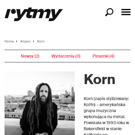
Home
Artyści
Korn
Newsy (2)
Wydarzenia (0)
Piosenki (4)
Korn
Korn (zapis stylizowany:
KoЯn) – amerykańska
grupa muzyczna
wykonująca nu metal.
Powstała w 1993 roku w
Bakersfield w stanie
Kalifornia po