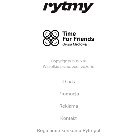
Copyrights 2026 ©
Wszelkie prawa zastrzeżone
O nas
Promocja
Reklama
Kontakt
Regulamin konkursu Rytmy.pl