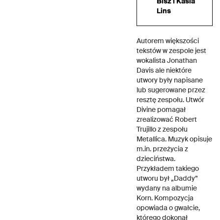
Bisz i Kasia
Lins
Autorem większości
tekstów w zespole jest
wokalista Jonathan
Davis ale niektóre
utwory były napisane
lub sugerowane przez
resztę zespołu. Utwór
Divine pomagał
zrealizować Robert
Trujillo z zespołu
Metallica. Muzyk opisuje
m.in. przeżycia z
dzieciństwa.
Przykładem takiego
utworu był „Daddy”
wydany na albumie
Korn. Kompozycja
opowiada o gwałcie,
którego dokonał