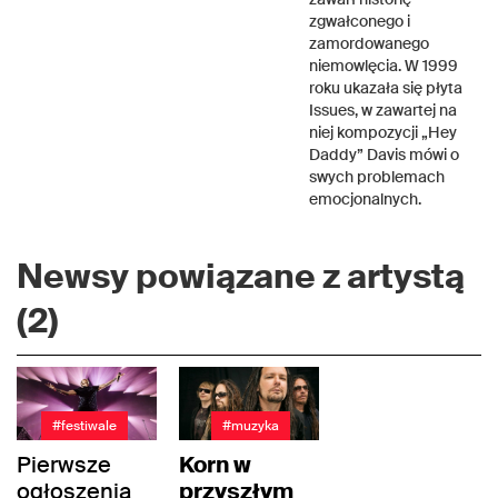
zgwałconego i
zamordowanego
niemowlęcia. W 1999
roku ukazała się płyta
Issues, w zawartej na
niej kompozycji „Hey
Daddy” Davis mówi o
swych problemach
emocjonalnych.
Newsy powiązane z artystą
(2)
#festiwale
#muzyka
Pierwsze
Korn w
ogłoszenia
przyszłym