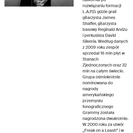
rozwiązaniu formacji
L.A.P.D. gdzie grali
gitarzysta James
Shaffer, gitarzysta
basowy Reginald Arvizu
i perkusista David
Silveria. Według danych
z 2009 roku zespół
sprzedał 16 mln płyt w
Stanach
Zjednoczonych oraz 32
mln na całym świecie.
Grupa ośmiokrotnie
nominowana do
nagrody
amerykańskiego
przemysłu
fonograficznego
Grammy została
nagrodzona dwukrotnie.
W 2000 roku za utwór
„Freak on a Leash” i w