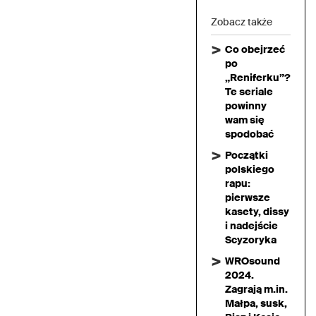
Zobacz także
Co obejrzeć
po
„Reniferku”?
Te seriale
powinny
wam się
spodobać
Początki
polskiego
rapu:
pierwsze
kasety, dissy
i nadejście
Scyzoryka
WROsound
2024.
Zagrają m.in.
Małpa, susk,