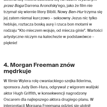
przez Boga
Darrena Aronofsky’ego, jako że film nie
trzymał się wiernie litery Biblii. Nowy
Ben-Hur
trzyma się
jej zatem niemal kurczowo – seksowny Jezus nic tylko
hebluje, roztacza boską aurę i rzuca bon motami w
rodzaju “Kto mieczem wojuje, od miecza ginie”. Wartości
artystyczne niczym na katechezie w podstawówce –
pięknie!
4. Morgan Freeman znów
mędrkuje
W filmie Wylera rolę cwaniackiego szejka Ilderima,
sponsora Judy Ben-Hura, odgrywał z wigorem walijski
aktor Hugh Griffith, w konsekwencji nagrodzony
Oscarem dla najlepszego aktora drugiego planu. W
interpretacji Morgana Freemana gdzieś się ulotnił