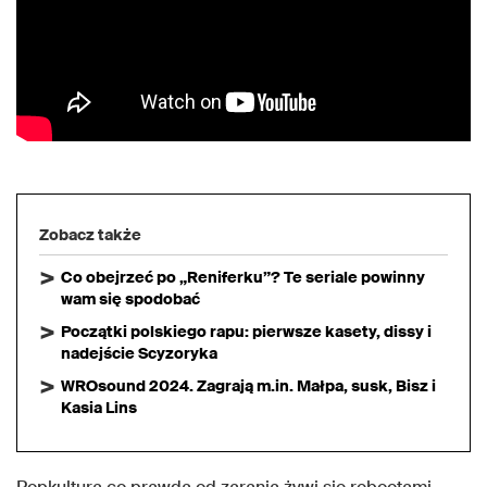
Zobacz także
Co obejrzeć po „Reniferku”? Te seriale powinny
wam się spodobać
Początki polskiego rapu: pierwsze kasety, dissy i
nadejście Scyzoryka
WROsound 2024. Zagrają m.in. Małpa, susk, Bisz i
Kasia Lins