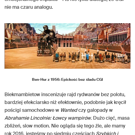
nie ma czaru analogu.
Ben-Hur z 1956: Epickość bez śladu CGI
Biekmambietow inscenizuje rajd rydwanów bez polotu,
bardziej efekciarsko niż efektownie, podobnie jak kręcił
pościgi samochodowe w
Wanted
czy galopady w
Abrahamie Lincolnie: Łowcy wampirów
. Dużo cięć, masa
zbliżeń, slow motion. Nie ogląda się tego źle, ale mamy
rok 2016, jesteśmy po siedmiu częściach
Szybkich i