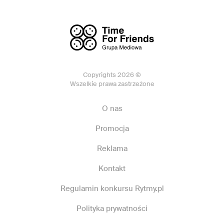
Copyrights 2026 ©
Wszelkie prawa zastrzeżone
O nas
Promocja
Reklama
Kontakt
Regulamin konkursu Rytmy.pl
Polityka prywatności