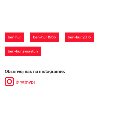
ben hur
ben-hur 1956
ben-hur 2016
ben-hur zwiastun
Obserwuj nas na instagramie:
@rytmypl