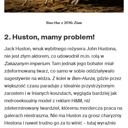
Ben-Hur z 2016: Ziew
2. Huston, mamy problem!
Jack Huston, wnuk wybitnego reżysera John Hustona,
nie jest złym aktorem, co udowodnił m.in. rolą w
Zakazanym imperium
. Tam jednak jego bohater miał
zdeformowaną twarz, co samo w sobie oddziaływało
sugestywnie na widza. Z kolei w
Ben-Hurze
, gdzie przez
większość czasu paraduje z idealnie przystrzyżonym
zarostem i w lnianych koszulach, wygląda bardziej jak
metroseksualny model z reklam H&M, niż
zdeterminowany twardziel, któremu mordercza praca na
galerach niestraszna. Nie ma Huston za grosz charyzmy
Hestona i nawet trudno go za to winić – tutaj wyraźnie