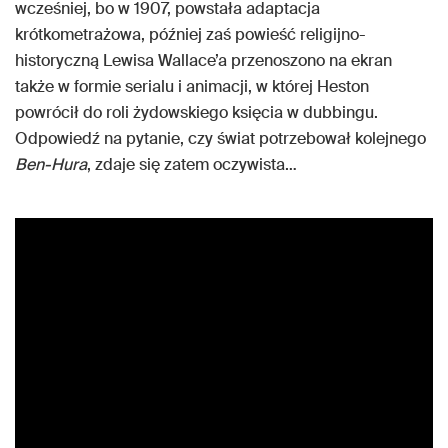
wcześniej, bo w 1907, powstała adaptacja
krótkometrażowa, później zaś powieść religijno-
historyczną Lewisa Wallace’a przenoszono na ekran
także w formie serialu i animacji, w której Heston
powrócił do roli żydowskiego księcia w dubbingu.
Odpowiedź na pytanie, czy świat potrzebował kolejnego
Ben-Hura
, zdaje się zatem oczywista…