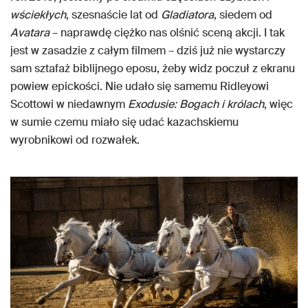
wściekłych
, szesnaście lat od
Gladiatora
, siedem od
Avatara
– naprawdę ciężko nas olśnić sceną akcji. I tak
jest w zasadzie z całym filmem – dziś już nie wystarczy
sam sztafaż biblijnego eposu, żeby widz poczuł z ekranu
powiew epickości. Nie udało się samemu Ridleyowi
Scottowi w niedawnym
Exodusie: Bogach i królach
, więc
w sumie czemu miało się udać kazachskiemu
wyrobnikowi od rozwałek.