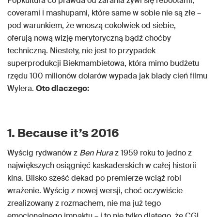
Popkultura co prawda od zarania żywi się rebootami,
coverami i mashupami, które same w sobie nie są złe –
pod warunkiem, że wnoszą cokolwiek od siebie,
oferują nową wizję merytoryczną bądź choćby
techniczną. Niestety, nie jest to przypadek
superprodukcji Biekmambietowa, która mimo budżetu
rzędu 100 milionów dolarów wypada jak blady cień filmu
Wylera.
Oto dlaczego:
1. Because it’s 2016
Wyścig rydwanów z
Ben Hura
z 1959 roku to jedno z
największych osiągnięć kaskaderskich w całej historii
kina. Blisko sześć dekad po premierze wciąż robi
wrażenie. Wyścig z nowej wersji, choć oczywiście
zrealizowany z rozmachem, nie ma już tego
emocjonalnego impaktu – i to nie tylko dlatego, że CGI