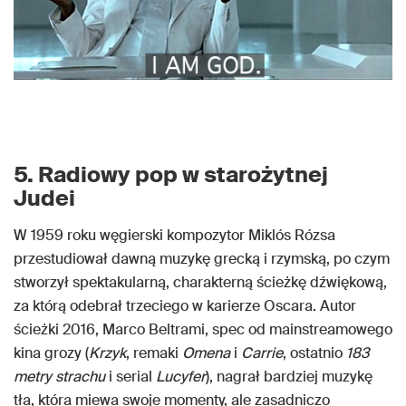
5. Radiowy pop w starożytnej
Judei
W 1959 roku węgierski kompozytor Miklós Rózsa
przestudiował dawną muzykę grecką i rzymską, po czym
stworzył spektakularną, charakterną ścieżkę dźwiękową,
za którą odebrał trzeciego w karierze Oscara. Autor
ścieżki 2016, Marco Beltrami, spec od mainstreamowego
kina grozy (
Krzyk
, remaki
Omena
i
Carrie
, ostatnio
183
metry strachu
i serial
Lucyfer
), nagrał bardziej muzykę
tła, która miewa swoje momenty, ale zasadniczo