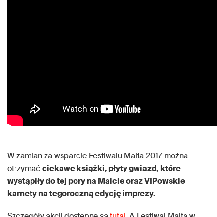
W zamian za wsparcie Festiwalu Malta 2017 można
otrzymać
ciekawe książki, płyty gwiazd, które
wystąpiły do tej pory na Malcie oraz VIPowskie
karnety na tegoroczną edycję imprezy.
Szczegóły akcji dostępne są
tutaj
. A Festiwal Malta w