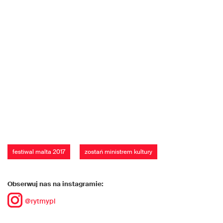
festiwal malta 2017
zostań ministrem kultury
Obserwuj nas na instagramie:
@rytmypl