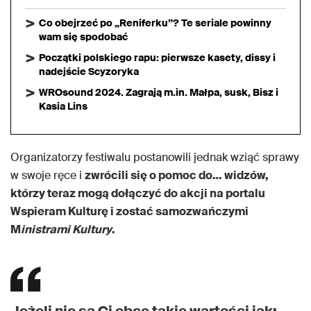
Co obejrzeć po „Reniferku”? Te seriale powinny
wam się spodobać
Początki polskiego rapu: pierwsze kasety, dissy i
nadejście Scyzoryka
WROsound 2024. Zagrają m.in. Małpa, susk, Bisz i
Kasia Lins
Organizatorzy festiwalu postanowili jednak wziąć sprawy
w swoje ręce i
zwrócili się o pomoc do… widzów,
którzy teraz mogą dołączyć do akcji na portalu
Wspieram Kulturę i zostać samozwańczymi
M
inistrami Kultury
.
Jeżeli nie są Ci obce takie wartości jak: