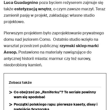
Luca Guadagnino
poza byciem reżyserem zajmuje się
także
estetyzacją wnętrz
, o czym zawsze marzył. Teraz
zamienił pasję w projekt, zakładając własne studio
projektowe.
Pierwszym projektem było zaprojektowanie prywatnego
domu nad jeziorem Como. Ostatnio studio wzięło na
warsztat przestrzeń publiczną:
rzymski sklep marki
Aesop.
Postawiono na materiały nawiązujące do
antycznej historii miasta: marmur czy też surowy,
nieobrobiony kamień.
Zobacz także
Co obejrzeć po „Reniferku”? Te seriale powinny
wam się spodobać
Początki polskiego rapu: pierwsze kasety, dissy i
nadejście Scyzoryka