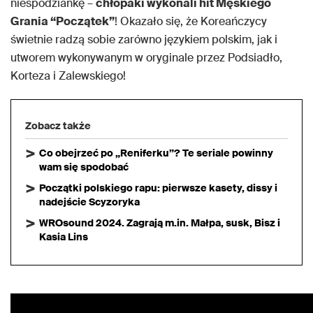
niespodziankę –
chłopaki wykonali hit Męskiego
Grania “Początek”
! Okazało się, że Koreańczycy
świetnie radzą sobie zarówno językiem polskim, jak i
utworem wykonywanym w oryginale przez Podsiadło,
Korteza i Zalewskiego!
Zobacz także
Co obejrzeć po „Reniferku”? Te seriale powinny
wam się spodobać
Początki polskiego rapu: pierwsze kasety, dissy i
nadejście Scyzoryka
WROsound 2024. Zagrają m.in. Małpa, susk, Bisz i
Kasia Lins