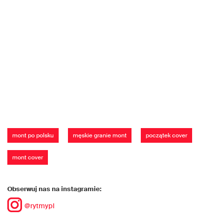
mont po polsku
męskie granie mont
początek cover
mont cover
Obserwuj nas na instagramie:
@rytmypl