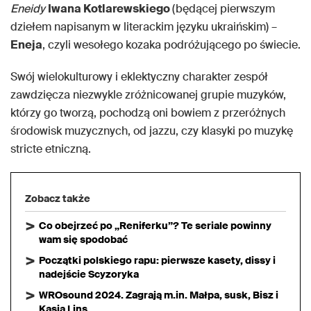
Eneidy
Iwana Kotlarewskiego
(będącej pierwszym
dziełem napisanym w literackim języku ukraińskim) –
Eneja
, czyli wesołego kozaka podróżującego po świecie.
Swój wielokulturowy i eklektyczny charakter zespół
zawdzięcza niezwykle zróżnicowanej grupie muzyków,
którzy go tworzą, pochodzą oni bowiem z przeróżnych
środowisk muzycznych, od jazzu, czy klasyki po muzykę
stricte etniczną.
Zobacz także
Co obejrzeć po „Reniferku”? Te seriale powinny
wam się spodobać
Początki polskiego rapu: pierwsze kasety, dissy i
nadejście Scyzoryka
WROsound 2024. Zagrają m.in. Małpa, susk, Bisz i
Kasia Lins