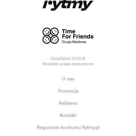
Copyrights 2026 ©
Wszelkie prawa zastrzeżone
O nas
Promocja
Reklama
Kontakt
Regulamin konkursu Rytmy.pl