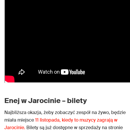
Enej w Jarocinie – bilety
Najbliższa okazja, żeby zobaczyć zespół na żywo, będzie
miała miejsce
11 listopada, kiedy to muzycy zagrają w
Jarocinie.
Bilety są już dostępne w sprzedaży na stronie