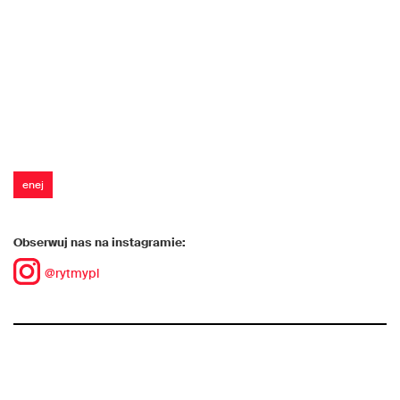
enej
Obserwuj nas na instagramie:
@rytmypl