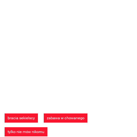
bracia sekielscy
zabawa w chowanego
tylko nie mów nikomu