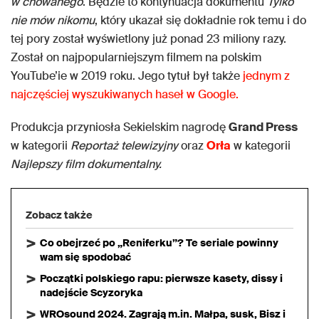
w chowanego
. Będzie to kontynuacja dokumentu
Tylko
nie mów nikomu
, który ukazał się dokładnie rok temu i do
tej pory został wyświetlony już ponad 23 miliony razy.
Został on najpopularniejszym filmem na polskim
YouTube’ie w 2019 roku. Jego tytuł był także
jednym z
najczęściej wyszukiwanych haseł w Google.
Produkcja przyniosła Sekielskim nagrodę
Grand Press
w kategorii
Reportaż telewizyjny
oraz
Orła
w kategorii
Najlepszy film dokumentalny.
Zobacz także
Co obejrzeć po „Reniferku”? Te seriale powinny
wam się spodobać
Początki polskiego rapu: pierwsze kasety, dissy i
nadejście Scyzoryka
WROsound 2024. Zagrają m.in. Małpa, susk, Bisz i