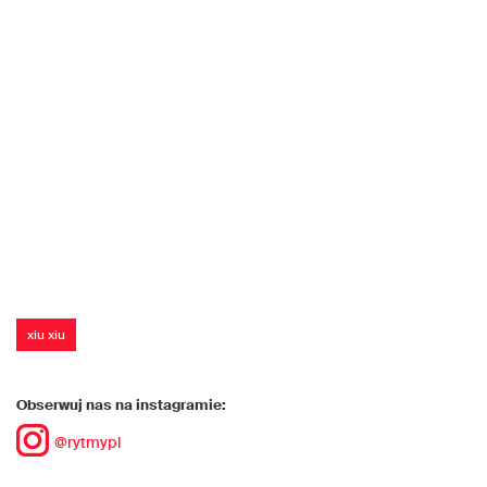
xiu xiu
Obserwuj nas na instagramie:
@rytmypl