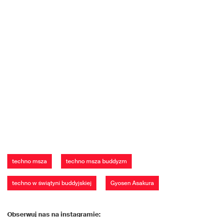
techno msza
techno msza buddyzm
techno w świątyni buddyjskiej
Gyosen Asakura
Obserwuj nas na instagramie: