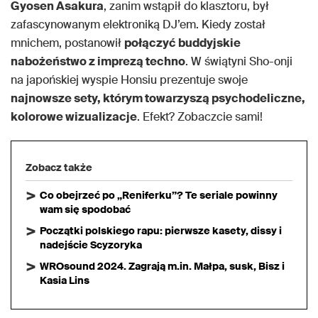
Gyosen Asakura
, zanim wstąpił do klasztoru, był
zafascynowanym elektroniką DJ’em. Kiedy został
mnichem, postanowił
połączyć buddyjskie
nabożeństwo z imprezą techno
. W świątyni Sho-onji
na japońskiej wyspie Honsiu prezentuje swoje
najnowsze sety, którym towarzyszą psychodeliczne,
kolorowe wizualizacje
. Efekt? Zobaczcie sami!
Zobacz także
Co obejrzeć po „Reniferku”? Te seriale powinny
wam się spodobać
Początki polskiego rapu: pierwsze kasety, dissy i
nadejście Scyzoryka
WROsound 2024. Zagrają m.in. Małpa, susk, Bisz i
Kasia Lins