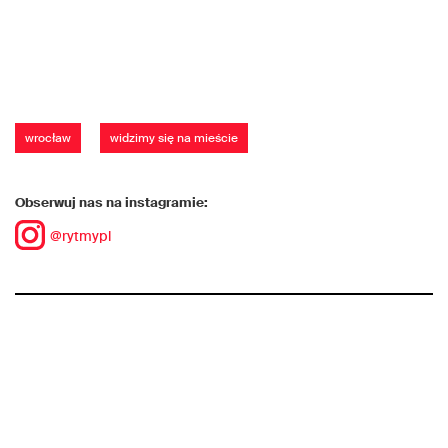
wrocław
widzimy się na mieście
Obserwuj nas na instagramie:
@rytmypl