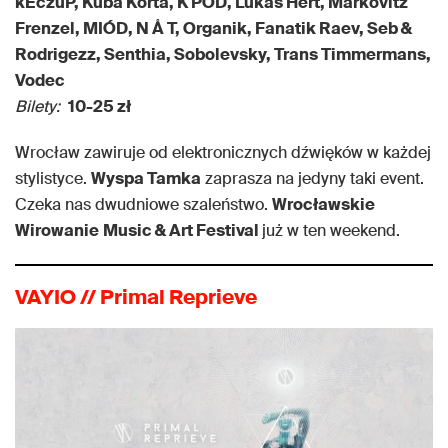
kEczuP, Kuba Korta, K POD, Lukas Hert, Markovitz
Frenzel, MIÓD, N Å T, Organik, Fanatik Raev, Seb &
Rodrigezz, Senthia, Sobolevsky, Trans Timmermans,
Vodec
Bilety:
10-25 zł
Wrocław zawiruje od elektronicznych dźwięków w każdej
stylistyce.
Wyspa Tamka
zaprasza na jedyny taki event.
Czeka nas dwudniowe szaleństwo.
Wrocławskie
Wirowanie
Music & Art Festival
już w ten weekend.
VAYIO // Primal Reprieve