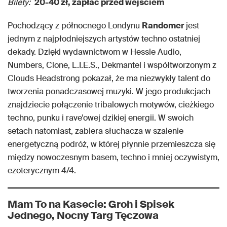
Bilety:
20-40 zł, zapłać przed wejściem
Pochodzący z północnego Londynu
Randomer
jest
jednym z najpłodniejszych artystów techno ostatniej
dekady. Dzięki wydawnictwom w Hessle Audio,
Numbers, Clone, L.I.E.S., Dekmantel i współtworzonym z
Clouds Headstrong pokazał, że ma niezwykły talent do
tworzenia ponadczasowej muzyki. W jego produkcjach
znajdziecie połączenie tribalowych motywów, cieżkiego
techno, punku i rave’owej dzikiej energii. W swoich
setach natomiast, zabiera słuchacza w szalenie
energetyczną podróż, w której płynnie przemieszcza się
między nowoczesnym basem, techno i mniej oczywistym,
ezoterycznym 4/4.
Mam To na Kasecie: Groh i Spisek
Jednego, Nocny Targ Tęczowa