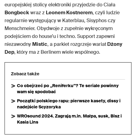
europejskiej stolicy elektroniki przyjedzie do Ciała
Bongbeck
wraz z
Leonem Kostnerem
, czyli ludzie
regularnie występujący w Katerblau, Sisyphos czy
Menschmeier. Obydwoje z zupełnie wykręconym
podejściem do house’u i techno. Support zapewni
niezawodny
Mistic
, a parkiet rozgrzeje wariat
Dżony
Dep
, który ma z Berlinem wiele wspólnego.
Zobacz także
Co obejrzeć po „Reniferku”? Te seriale powinny
wam się spodobać
Początki polskiego rapu: pierwsze kasety, dissy i
nadejście Scyzoryka
WROsound 2024. Zagrają m.in. Małpa, susk, Bisz i
Kasia Lins