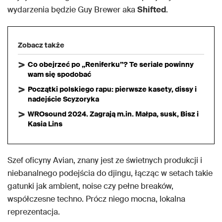
wydarzenia będzie Guy Brewer aka
Shifted
.
Zobacz także
Co obejrzeć po „Reniferku”? Te seriale powinny
wam się spodobać
Początki polskiego rapu: pierwsze kasety, dissy i
nadejście Scyzoryka
WROsound 2024. Zagrają m.in. Małpa, susk, Bisz i
Kasia Lins
Szef oficyny Avian, znany jest ze świetnych produkcji i
niebanalnego podejścia do djingu, łącząc w setach takie
gatunki jak ambient, noise czy pełne breaków,
współczesne techno. Prócz niego mocna, lokalna
reprezentacja.