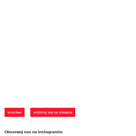
wrocław
widzimy się na mieście
Obserwuj nas na instagramie: