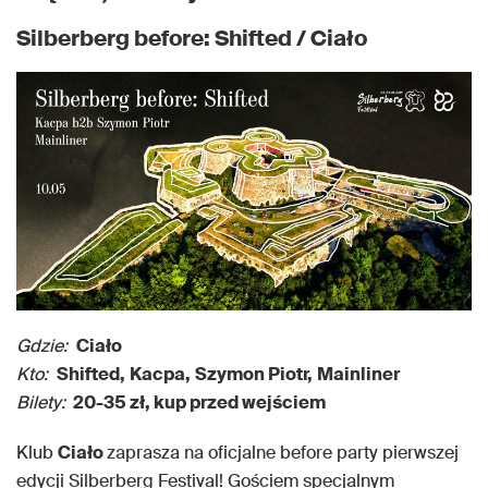
Silberberg before: Shifted / Ciało
Gdzie:
Ciało
Kto:
Shifted,
Kacpa,
Szymon Piotr,
Mainliner
Bilety:
20
-35 zł, kup przed wejściem
Klub
Ciało
zaprasza na oficjalne before party pierwszej
edycji Silberberg Festival! Gościem specjalnym