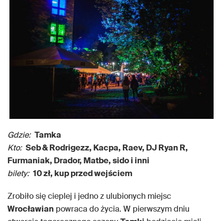
Gdzie:
Tamka
Kto:
Seb & Rodrigezz, Kacpa, Raev, DJ Ryan R,
Furmaniak, Drador, Matbe, sido i inni
bilety:
10 zł, kup przed wejściem
Zrobiło się cieplej i jedno z ulubionych miejsc
Wrocławian
powraca do życia. W pierwszym dniu