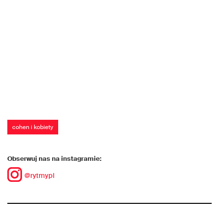
cohen i kobiety
Obserwuj nas na instagramie:
@rytmypl