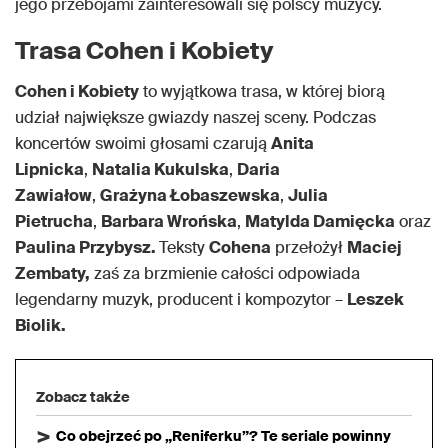
jego przebojami zainteresowali się polscy muzycy.
Trasa Cohen i Kobiety
Cohen i Kobiety
to wyjątkowa trasa, w której biorą
udział największe gwiazdy naszej sceny. Podczas
koncertów swoimi głosami czarują
Anita
Lipnicka
,
Natalia Kukulska
,
Daria
Zawiałow
,
Grażyna Łobaszewska
,
Julia
Pietrucha
,
Barbara Wrońska
,
Matylda Damięcka
oraz
Paulina Przybysz.
Teksty
Cohena
przełożył
Maciej
Zembaty,
zaś za brzmienie całości odpowiada
legendarny muzyk, producent i kompozytor –
Leszek
Biolik.
Zobacz także
Co obejrzeć po „Reniferku”? Te seriale powinny