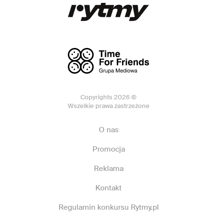
Copyrights 2026 ©
Wszelkie prawa zastrzeżone
O nas
Promocja
Reklama
Kontakt
Regulamin konkursu Rytmy.pl