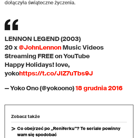
dołączyła świąteczne życzenia.
LENNON LEGEND (2003)
20 x
@JohnLennon
Music Videos
Streaming FREE on YouTube
Happy Holidays! love,
yoko
https://t.co/JIZ7uTbs9J
— Yoko Ono (@yokoono)
18 grudnia 2016
Zobacz także
Co obejrzeć po „Reniferku”? Te seriale powinny
wam się spodobać