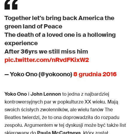
Together let's bring back America the
green land of Peace
The death of a loved one is a hollowing
experience
After 36yrs we still miss him
pic.twitter.com/nRvdFKixW2
— Yoko Ono (@yokoono)
8 grudnia 2016
Yoko Ono
i
John Lennon
to jedna z najbardziej
kontrowersyjnych par w popkulturze XX wieku. Mają
swoich ścisłych zwolenników, ale wielu fanów The
Beatles twierdzi, że to ona doprowadziła do rozpadu
zespołu. Argumentem w tej dyskusji może być także list
skierowany do
Paula McCartneya
, który został