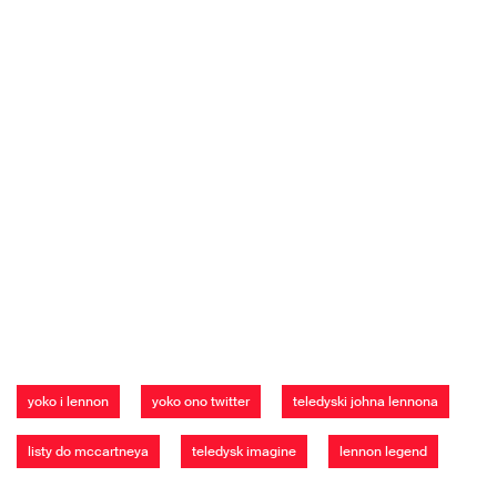
yoko i lennon
yoko ono twitter
teledyski johna lennona
listy do mccartneya
teledysk imagine
lennon legend