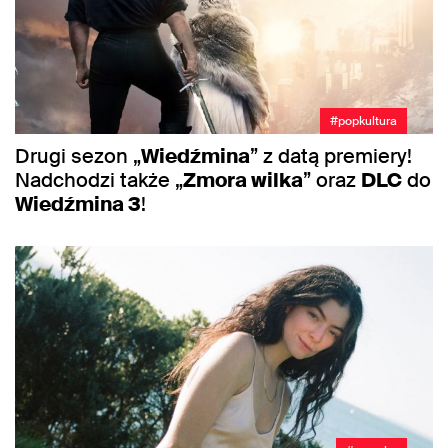
#popkultura
Drugi sezon „
Wiedźmina
” z datą premiery!
Nadchodzi także „
Zmora wilka
” oraz
DLC
do
Wiedźmina 3
!