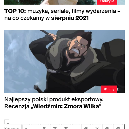
#muzyka
TOP 10:
muzyka, seriale, filmy wydarzenia –
na co czekamy w
sierpniu 2021
#filmy
Najlepszy polski produkt eksportowy.
Recenzja „
Wiedźmin: Zmora Wilka
”
«
Pierwsza
«
...
10
20
30
...
46
47
48
49
5