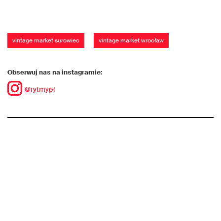
vintage market surowiec
vintage market wrocław
Obserwuj nas na instagramie:
@rytmypl