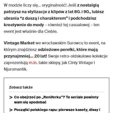
W modzie liczy się… oryginalność! Jeśli
z nostalgią
patrzysz na stylizacje z klipów z lat 80. i 90., lubisz
ubrania “z duszą i charakterem” i podchodzisz
kreatywnie do mody
– również tej casualowej – ten
event jest właśnie dla Ciebie.
Vintage Market
we wrocławskim Surowcu to event, na
którym znajdziesz
odzieżowe perełki, które mają
przynajmniej… 20 lat!
Swoje retro-oldskulowe kolekcje
zaprezentują
m.in
. takie sklepy, jak Cinty Vintage i
Njuromantik.
Zobacz także
Co obejrzeć po „Reniferku”? Te seriale powinny
wam się spodobać
Początki polskiego rapu: pierwsze kasety, dissy i