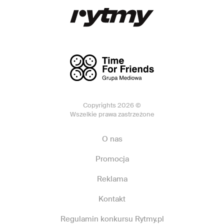
Copyrights 2026 ©
Wszelkie prawa zastrzeżone
O nas
Promocja
Reklama
Kontakt
Regulamin konkursu Rytmy.pl