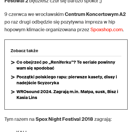
Festiwal 2
będziesz czuł się bardzo spoko! ;)
9 czerwca we wrocławskim
Centrum Koncertowym A2
po raz drugi odbędzie się pozytywna impreza w hip
hopowym klimacie organizowana przez
Spoxshop.com
.
Zobacz także
Co obejrzeć po „Reniferku”? Te seriale powinny
wam się spodobać
Początki polskiego rapu: pierwsze kasety, dissy i
nadejście Scyzoryka
WROsound 2024. Zagrają m.in. Małpa, susk, Bisz i
Kasia Lins
Tym razem na
Spox Night Festival 2018
zagrają: