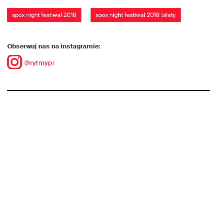
spox night festiwal 2018
spox night festiwal 2018 bilety
Obserwuj nas na instagramie:
@rytmypl