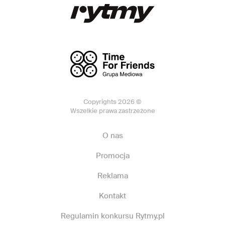
Copyrights 2026 ©
Wszelkie prawa zastrzeżone
O nas
Promocja
Reklama
Kontakt
Regulamin konkursu Rytmy.pl