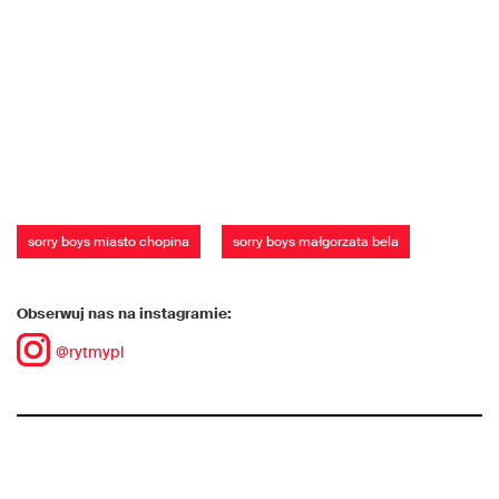
sorry boys miasto chopina
sorry boys małgorzata bela
Obserwuj nas na instagramie:
@rytmypl