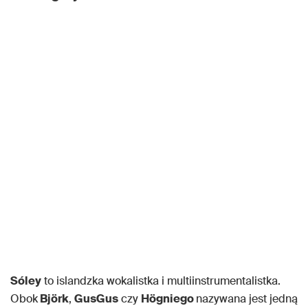
Sóley
to islandzka wokalistka i multiinstrumentalistka.
Obok
Björk
,
GusGus
czy
Högniego
nazywana jest jedną