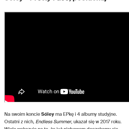
Na swoim koncie
Sóley
ma EPkę i 4 albumy studyjne.
Ostatni z nich,
Endless Summer
, ukazał się w 2017 roku.