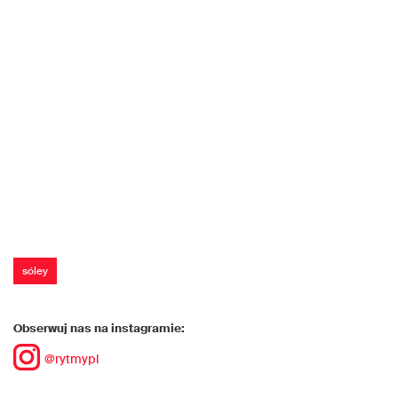
sóley
Obserwuj nas na instagramie:
@rytmypl