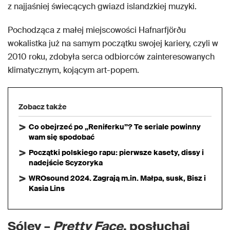
z najjaśniej świecących gwiazd islandzkiej muzyki.
Pochodząca z małej miejscowości Hafnarfjörðu
wokalistka już na samym początku swojej kariery, czyli w
2010 roku, zdobyła serca odbiorców zainteresowanych
klimatycznym, kojącym art-popem.
Zobacz także
Co obejrzeć po „Reniferku”? Te seriale powinny
wam się spodobać
Początki polskiego rapu: pierwsze kasety, dissy i
nadejście Scyzoryka
WROsound 2024. Zagrają m.in. Małpa, susk, Bisz i
Kasia Lins
Sóley –
Pretty Face
, posłuchaj