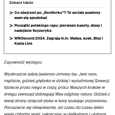
Zobacz także
Co obejrzeć po „Reniferku”? Te seriale powinny
wam się spodobać
Początki polskiego rapu: pierwsze kasety, dissy i
nadejście Scyzoryka
WROsound 2024. Zagrają m.in. Małpa, susk, Bisz i
Kasia Lins
Zapowiedź występu:
Wyobraźcie sobie jesienno-zimowy las. Jest rano,
mgliście, gdzieś głęboko w dzikiej i wyludnionej Szwecji.
Idziecie przez niego w ciszy, prócz Waszych kroków w
śniegu zewsząd dobiegają Was odgłosy natury. Gdzieś z
lewej strony dzięcioł stuka w korę szukając pożywienia..
Poruszacie się niespiesznie, od czasu do czasu lekko
wieje chłodny wiatr, zakręcając w delikatnym i ulotnym