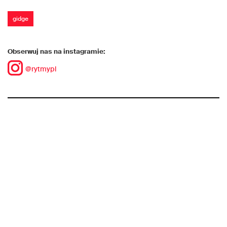
gidge
Obserwuj nas na instagramie:
@rytmypl