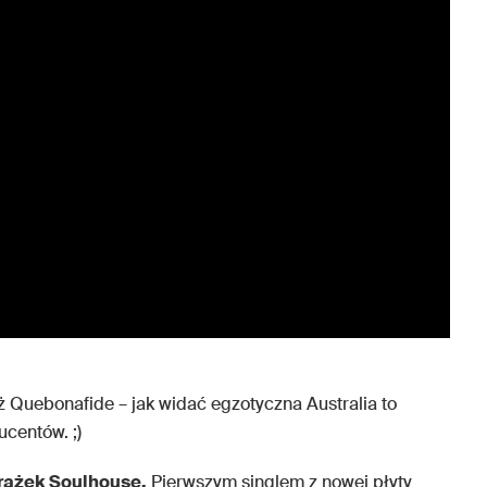
ż Quebonafide – jak widać egzotyczna Australia to
ucentów. ;)
rążek Soulhouse.
Pierwszym singlem z nowej płyty