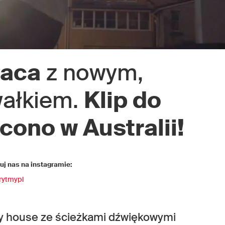
raca
z nowym,
ałkiem.
Klip do
cono w Australii!
j nas na instagramie:
rytmypl
ny house ze ścieżkami dźwiękowymi