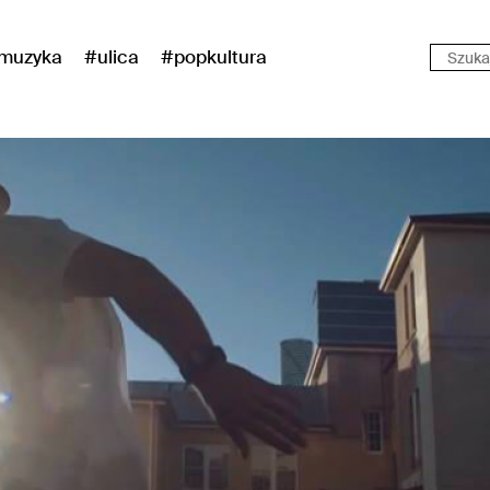
muzyka
#ulica
#popkultura