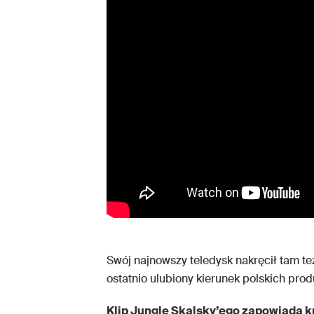
Swój najnowszy teledysk nakręcił tam te
ostatnio ulubiony kierunek polskich prod
Klip Jungle Skalsky’ego zapowiada k