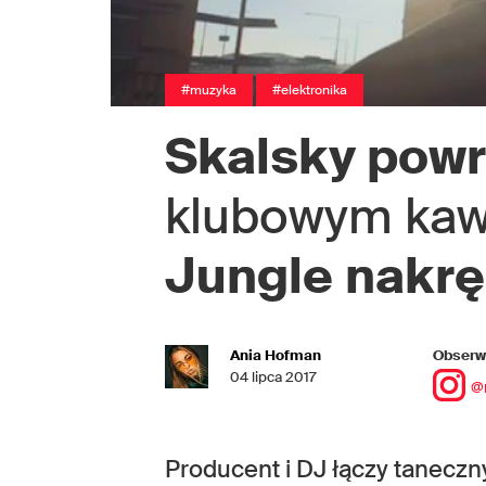
#muzyka
#elektronika
Skalsky pow
klubowym kaw
Jungle
nakrę
Ania Hofman
Obserwu
04 lipca 2017
@
Producent i DJ łączy tanecz