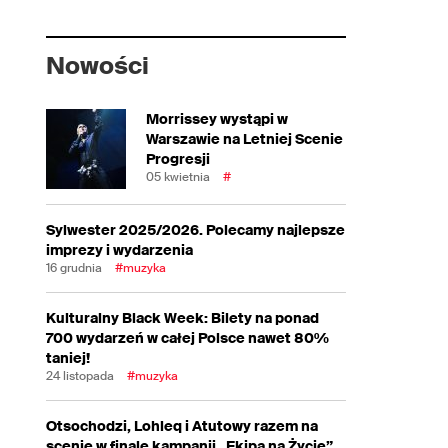
Nowości
Morrissey wystąpi w
Warszawie na Letniej Scenie
Progresji
05 kwietnia
#
Sylwester 2025/2026. Polecamy najlepsze
imprezy i wydarzenia
16 grudnia
#muzyka
Kulturalny Black Week: Bilety na ponad
700 wydarzeń w całej Polsce nawet 80%
taniej!
24 listopada
#muzyka
Otsochodzi, Lohleq i Atutowy razem na
scenie w finale kampanii „Ekipa na Życie”