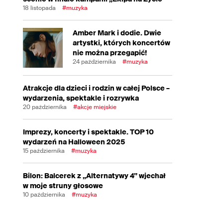
18 listopada
#muzyka
Amber Mark i dodie. Dwie
artystki, których koncertów
nie można przegapić!
24 października
#muzyka
Atrakcje dla dzieci i rodzin w całej Polsce –
wydarzenia, spektakle i rozrywka
20 października
#akcje miejskie
Imprezy, koncerty i spektakle. TOP 10
wydarzeń na Halloween 2025
15 października
#muzyka
Bilon: Balcerek z „Alternatywy 4” wjechał
w moje struny głosowe
10 października
#muzyka