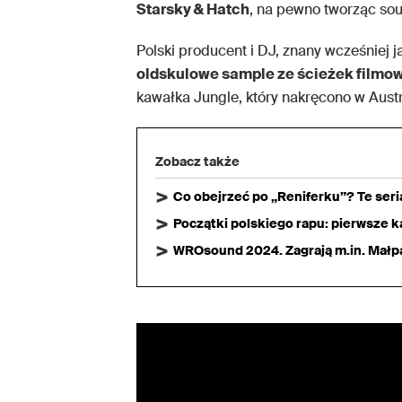
Starsky & Hatch
, na pewno tworząc sou
Polski producent i DJ, znany wcześniej 
oldskulowe sample ze ścieżek filmo
kawałka Jungle, który nakręcono w Austral
Zobacz także
Co obejrzeć po „Reniferku”? Te ser
Początki polskiego rapu: pierwsze ka
WROsound 2024. Zagrają m.in. Małpa,