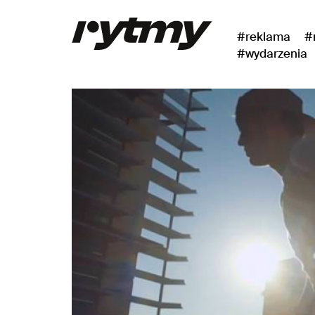
#reklama
#
#wydarzenia