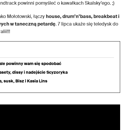
ndtrack powinni pomyśleć o kawałkach Skalsky’ego. ;)
jako Mołotowski, łączy
house, drum’n’bass, breakbeat i
wych w taneczną petardę
. 7 lipca ukaże się teledysk do
ii!!!
iale powinny wam się spodobać
sety, dissy i nadejście Scyzoryka
 susk, Bisz i Kasia Lins