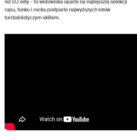
niż DJ sety – to widowiska oparte na najlepszej selekcji
rapu, funku i rocka podparte najwyższych lotów
turntablistyczym skillem.