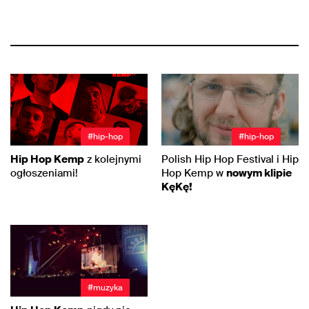
#hip-hop
#hip-hop
Hip Hop Kemp
z kolejnymi
Polish Hip Hop Festival i Hip
ogłoszeniami!
Hop Kemp w
nowym klipie
KęKę!
#muzyka