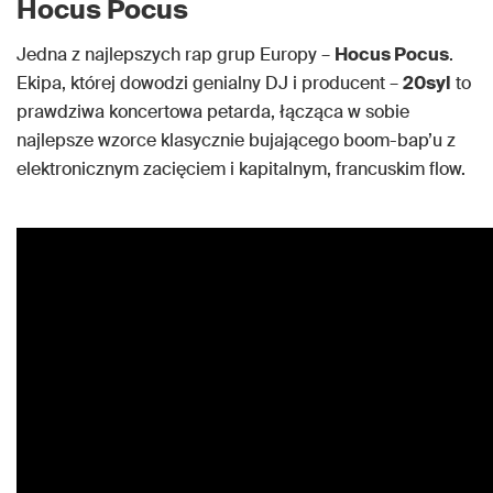
Hocus Pocus
Jedna z najlepszych rap grup Europy –
Hocus Pocus
.
Ekipa, której dowodzi genialny DJ i producent –
20syl
to
prawdziwa koncertowa petarda, łącząca w sobie
najlepsze wzorce klasycznie bujającego boom-bap’u z
elektronicznym zacięciem i kapitalnym, francuskim flow.